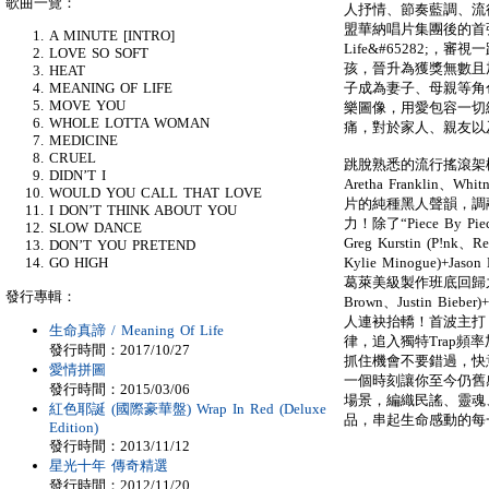
歌曲一覽：
人抒情、節奏藍調、流
盟華納唱片集團後的首張全
A MINUTE [INTRO]
Life&#65282;
LOVE SO SOFT
孩，晉升為獲獎無數且
HEAT
子成為妻子、母親等角
MEANING OF LIFE
MOVE YOU
樂圖像，用愛包容一切
WHOLE LOTTA WOMAN
痛，對於家人、親友以
MEDICINE
CRUEL
跳脫熟悉的流行搖滾架
DIDN’T I
Aretha Franklin、
WOULD YOU CALL THAT LOVE
片的純種黑人聲韻，調融
I DON’T THINK ABOUT YOU
力！除了“Piece By Piec
SLOW DANCE
Greg Kurstin (P!nk、Re
DON’T YOU PRETEND
Kylie Minogue)+Jason
GO HIGH
葛萊美級製作班底回歸之外，
發行專輯：
Brown、Justin Bieber
人連袂抬轎！首波主打「Lo
生命真諦 / Meaning Of Life
律，追入獨特Trap
發行時間：2017/10/27
抓住機會不要錯過，快
愛情拼圖
一個時刻讓你至今仍舊感
發行時間：2015/03/06
場景，編織民謠、靈魂、
紅色耶誕 (國際豪華盤) Wrap In Red (Deluxe
品，串起生命感動的每
Edition)
發行時間：2013/11/12
星光十年 傳奇精選
發行時間：2012/11/20