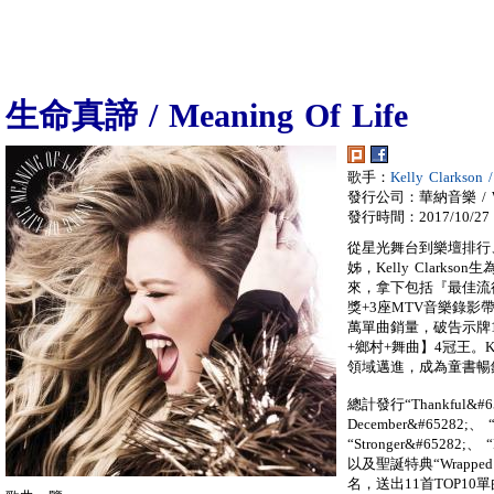
生命真諦 / Meaning Of Life
歌手：
Kelly Clarks
發行公司：華納音樂 / War
發行時間：2017/10/27
從星光舞台到樂壇排行
姊，Kelly Clark
來，拿下包括『最佳流
獎+3座MTV音樂錄影帶
萬單曲銷量，破告示牌
+鄉村+舞曲】4冠王。
領域邁進，成為童書暢銷作
總計發行“Thankful&#65
December&#65282;、 “
“Stronger&#65282;
以及聖誕特典“Wrapped
名，送出11首TOP10