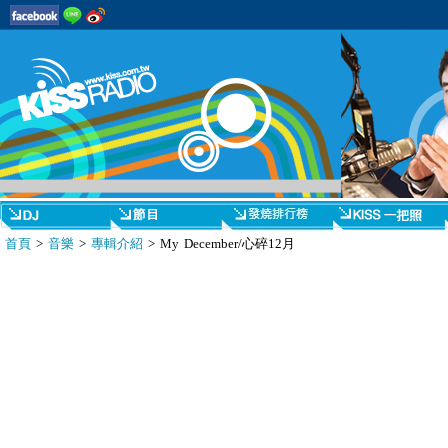
首頁
>
音樂
>
專輯介紹
> My December/心碎12月