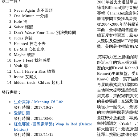
歌曲一覽：
2003年首支出道雙單曲〈A Mo
締造Billboard
Never Again 永不回頭
專輯《Thankful
One Minute 一分鐘
勝追擊問世榮獲葛萊美「
Hole 洞
從2004-2006年間持
Sober 輕醒
單曲，全球總銷售超過
Don`t Waste Your Time 別浪費時間
續五度奪得冠軍，風光
Judas 判徒
大獎以及亞洲MTV音
Haunted 揮之不去
獎、美國著作權協會(AS
Be Still 心如止水
Maybe 或許
撰寫功力更上層樓的凱
How I Feel 我的感受
距近三年的第三張大碟《M
Yeah 耶
歷的大師David Kahne(Pa
Can I Have a Kiss 吻我
Bennett)主鎮操盤。
Irvine 艾爾文
Know〉啟發，寫下描繪
hidden track: Chivas 起瓦士
再展凱莉搖滾女唱將本事，空
吉他與大提琴溫柔對話交
發行專輯：
滾質感，搭配宛若莎拉
的曼妙聲韻；充滿悲傷的
生命真諦 / Meaning Of Life
喚從小一起長大，最後
發行時間：2017/10/27
的吉他頻率踩著過癮搖滾線
愛情拼圖
量狂野外放氣流，再展
發行時間：2015/03/06
率性調調之〈Yeah
紅色耶誕 (國際豪華盤) Wrap In Red (Deluxe
鮮大膽嘗試；最後加值隱
Edition)
發行時間：2013/11/12
詮釋上挑戰已故傳奇歌