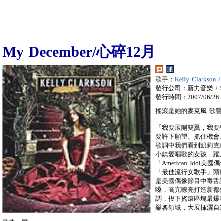
My December/心碎12月
歌手：
Kelly Clarks
發行公司：新力音樂 / So
發行時間：2007/06/26
搖滾是她的麥克風 歌
「我要展開雙翼，我要
要許下願望、抓住機會、
歌詞中我們看到凱莉克
小鎮愛唱歌的女孩，躍
「American Id
「最佳流行女歌手」頭
是美國偶像節目中毒舌評審S
嗓，高亢嘹亮打造新都
調，投下搖滾區塊最爆
樂各領域，大展揮灑自