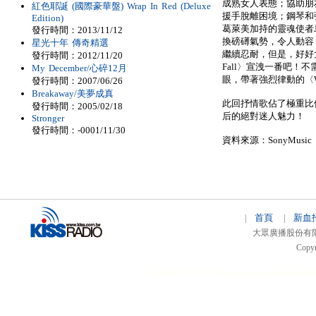
成熟女人表態；協助朋友度
紅色耶誕 (國際豪華盤) Wrap In Red (Deluxe
援手脫離困境；鋼琴和弦樂
Edition)
葛萊美加持的靈魂使者Jo
發行時間：2013/11/12
換磅礡氣勢，令人動容
星光十年 傳奇精選
繼續忍耐，但是，好好大哭一
發行時間：2012/11/20
Fall〉宣洩一番吧！
My December/心碎12月
眼，帶著強烈律動的〈Wa
發行時間：2007/06/26
Breakaway/美夢成真
此回抒情歌佔了極重比例
發行時間：2005/02/18
后的絕對迷人魅力！
Stronger
發行時間：-0001/11/30
資料來源：SonyMusic
首頁
新血
|
|
大眾廣播股份有限公司 
Copyr
51relaw
300714
nfc tag
smart card smart
hi