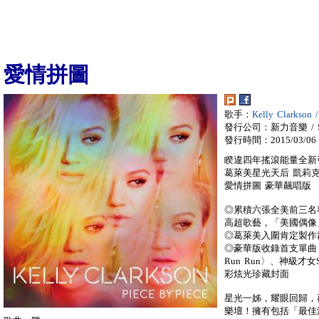
愛情拼圖
歌手：
Kelly Clarks
發行公司：新力音樂 / So
發行時間：2015/03/06
睽違四年搖滾能量全新
葛萊美星光天后 凱莉
愛情拼圖 豪華飆唱版
◎累積六張全美前三名
高超歌藝，「美國偶像
◎葛萊美入圍肯定製作群(P!
◎豪華版收錄首支單曲〈He
Run Run〉、神級才女S
彩炫光珍藏封面
星光一姊，耀眼回歸，
樂壇！擁有包括「最佳