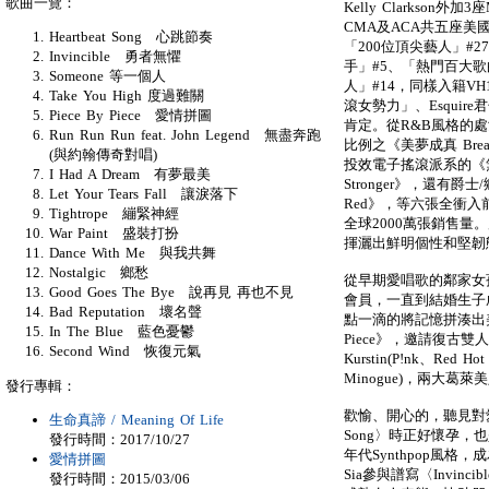
歌曲一覽：
Kelly Clarkson
CMA及ACA共五座
Heartbeat Song 心跳節奏
「200位頂尖藝人」#2
Invincible 勇者無懼
手」#5、「熱門百大歌
Someone 等一個人
人」#14，同樣入籍V
Take You High 度過難關
滾女勢力」、Esqui
Piece By Piece 愛情拼圖
肯定。從R&B風格的處
Run Run Run feat. John Legend 無盡奔跑
比例之《美夢成真 Break
(與約翰傳奇對唱)
投效電子搖滾派系的《無可就
I Had A Dream 有夢最美
Stronger》，還有爵
Let Your Tears Fall 讓淚落下
Red》，等六張全衝入
Tightrope 繃緊神經
全球2000萬張銷售量
War Paint 盛裝打扮
揮灑出鮮明個性和堅韌
Dance With Me 與我共舞
Nostalgic 鄉愁
從早期愛唱歌的鄰家女
Good Goes The Bye 說再見 再也不見
會員，一直到結婚生子
Bad Reputation 壞名聲
點一滴的將記憶拼湊出美
In The Blue 藍色憂鬱
Piece》，邀請復古雙人組Th
Second Wind 恢復元氣
Kurstin(P!nk、Red Hot 
Minogue)，兩大葛
發行專輯：
歡愉、開心的，聽見對愛情的
生命真諦 / Meaning Of Life
Song〉時正好懷孕，
發行時間：2017/10/27
年代Synthpop風格
愛情拼圖
Sia參與譜寫〈Invin
發行時間：2015/03/06