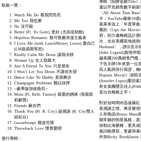
專輯《招牌金曲Titl
歌曲一覽：
還以罕見銷售數字刷新
〈All About Tha
Watch Me Do 看我閃亮亮
卡，YouTube爆衝
Me Too 我也要
葛萊美送上「年度單曲
No 沒可能
厲的〈Lips Are M
Better (Ft. Yo Gotti) 更好 (尤高堤助饒)
碧」則力邀梅根設計唇
Hopeless Romantic 無可救藥浪漫主義者
次，光在美國當地就熱賣4
I Love Me (with LunchMoney Lewis) 愛自己
Husband〉，譜出
(LM路易斯幫腔)
(John Legend)真情伴
Kindly Calm Me Down 讓我冷靜
越美國200萬銷售門檻
Woman Up 女人我最大
下告示牌5年來第一位首
Just A Friend To You 只是朋友
高人氣與排行保證，梅
I Won`t Let You Down 不讓你失望
Peanuts Movi
Dance Like Yo Daddy 老派舞步
(Jennifer Lopez
Champagne Problems 難以抉擇
有女孩團體五佳人(Fifth 
--豪華版加收曲目--
是出自梅根之手！
Mom (Ft. Kelli Trainor) 親愛的媽咪 (母親凱
莉獻聲)
對於短時間內迅速爆紅，
Friends 麻吉們
衷感謝之情。將音樂視
Thank You (Ft. R. City) 超感謝 (R. City雙人
人布魯諾(Bruno Mars
組站台)
期常聽的明星風格，甚至加入
Goosebumps 雞皮疙瘩
加勒比海樂種，更具成
Throwback Love 懷舊愛戀
責詞曲撰寫，更參與幕後製
外加Ricky Reed(Jason 
發行專輯：