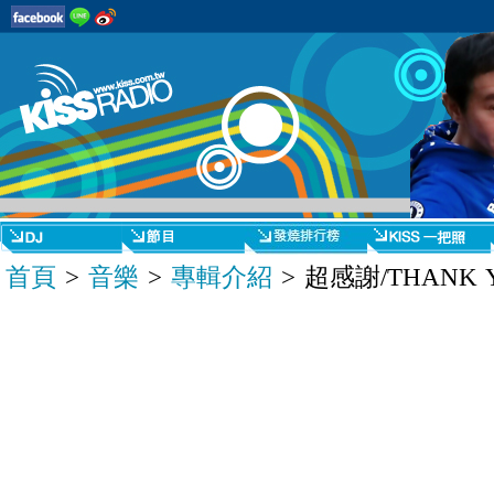
首頁
>
音樂
>
專輯介紹
> 超感謝/THANK 