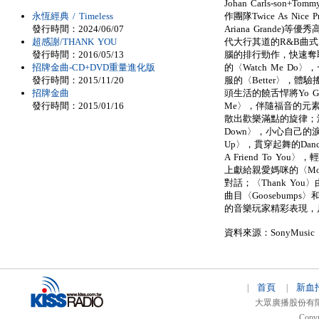
Johan Carls-son+Tomm
永恆經典 / Timeless
作團隊Twice As Nice P
發行時間：2024/06/07
Ariana Grande
超感謝/THANK YOU
代大行其道的R&B曲式，
發行時間：2016/05/13
腦的排行勁作，快速奪取
招牌金曲-CD+DVD重量進化版
的〈Watch Me Do
發行時間：2015/11/20
服的〈Better〉，
招牌金曲
頭生活的饒舌悍將Yo Go
發行時間：2015/01/16
Me〉，伴隨福音的元素，
散出歡樂滿點的旋律；波濤
Down〉，小心自己的
Up〉，貫穿起舞的Danc
A Friend To 
上獻給親愛媽咪的〈Mom〉
對話；〈Thank Yo
曲目〈Goosebumps〉
的音樂玩家精彩表現，
資料來源：SonyMusic
首頁
新血
|
|
大眾廣播股份有限公司 
Copyr