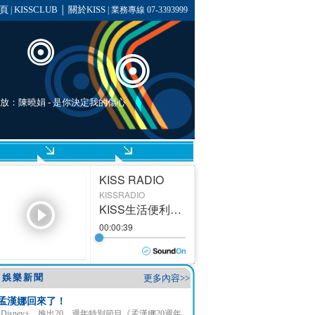
頁
KISSCLUB
關於KISS
|
│
| 業務專線 07-3393999
在播放：陳曉娟 - 是你決定我的傷心
娛樂新聞
更多內容>>
孟漢娜回來了！
Disney+ 推出20 週年特別節目《孟漢娜20週年