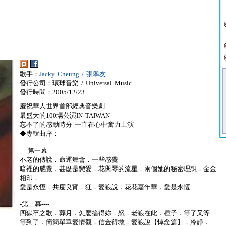
歌手：
Jacky Cheung / 張學友
發行公司：環球音樂 / Universal Music
發行時間：2005/12/23
慶祝華人世界首部經典音樂劇
最盛大的100場公演IN TAIWAN
忘不了的感動時分 一直在心中奮力上演
◆專輯曲序：
----第一幕----
不老的傳說．命運舞會．一些感覺
暗裡的感覺．甚麼是戀愛．花與琴的流星．兩個她的秘密理想．金金
相印．
愛是永恆．共度良宵．狂．愛狼說．花花嘉年華．愛是永恆
-第二幕----
四獄卒之歌．葬月．怎麼捨得妳．怒．老狼在此．種子．等了又等
等到了．簡簡單單愛情觀．信金得救．愛狼說【悼念篇】．冷靜．