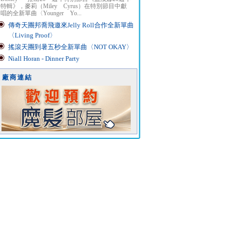
特輯》，麥莉（Miley Cyrus）在特別節目中獻
唱的全新單曲〈Younger Yo...
傳奇天團邦喬飛邀來Jelly Roll合作全新單曲
〈Living Proof〉
搖滾天團到暑五秒全新單曲〈NOT OKAY〉
Niall Horan - Dinner Party
廠商連結