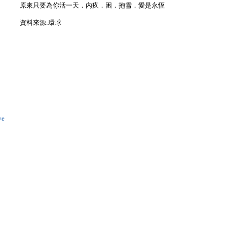
原來只要為你活一天．內疚．困．抱雪．愛是永恆
資料來源:環球
ve