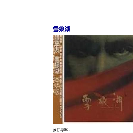
雪狼湖
發行專輯：