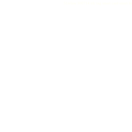
51relaw
300714
nfc tag
smart card smart
hi