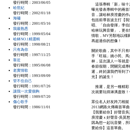
發行時間：2003/06/05
這張專輯「新」味十
哈世紀
曝光發表專輯中的兩首
發行時間：2002/01/18
音，讓哈林庾澄慶的作
海嘯
包括前導首波主打【我
發行時間：2001/05/16
唱、「自由發揮」李伯
我最熟悉
哈林玩興音樂」，更在
發行時間：1999/05/04
情歌，MV另類地以殭
哈林NO.1精選輯
再超過你的想像！
發行時間：1998/08/21
只有為你
關於歌曲，其中不只有
發行時間：1997/11/25
手「旺福」姚小民、馬
靠近
林，這次讓人一等就是
發行時間：1995/06/08
春節假期，閉關完成專
老實情歌
遲，終於讓我們等到了
發行時間：1993/09/09
光】的誕生！
管不住自己
發行時間：1991/07/26
推遲，是另一種精彩
讓我一次愛個夠
次就要玩得淋漓盡致！
發行時間：1989/07/20
傷心歌手
眾位名人好友跨刀相挺
發行時間：1986/11/01
2013網路火傳兩首單
【我要給你】好聲音吳
庾澄慶ｘ好聲音-吳莫
因為想一起玩音樂，所
要給你】這首單曲。