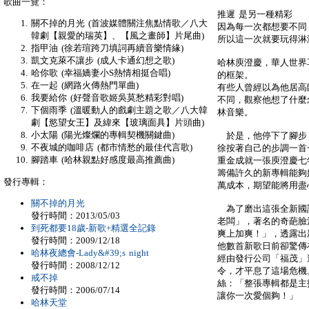
歌曲一覽：
推遲 是另一種精彩
關不掉的月光 (首波媒體關注焦點情歌／八大
因為每一次都想要不同
韓劇【親愛的瑞英】、【風之畫師】片尾曲)
所以這一次就要玩得淋
指甲油 (徐若瑄跨刀填詞再續音樂情緣)
凱文克萊不讓步 (成人卡通幻想之歌)
哈林庾澄慶，華人世界
哈你歌 (幸福嬌妻小S熱情相挺合唱)
的框架。
在一起 (網路火傳熱門單曲)
有些人曾經以為他居高
我要給你 (好聲音歌姬吳莫愁精彩對唱)
不同，觀察他想了什麼
下個雨季 (溫暖動人的戲劇主題之歌／八大韓
林音樂。
劇【慾望女王】及緯來【玻璃面具】片頭曲)
小太陽 (陽光燦爛的專輯契機關鍵曲)
於是，他停下了腳步
不夜城的咖啡店 (都市情愁的最佳代言歌)
徐按著自己的步調一首
腳踏車 (哈林親點好感度最高推薦曲)
重金成就一張庾澄慶七
籌備許久的新專輯能夠
發行專輯：
萬成本，期望能將用盡
關不掉的月光
為了磨出這張全新國
發行時間：2013/05/03
老闆」，著名的奇葩臉
到死都要18歲-新歌+精選全記錄
爽上加爽！」，透露出
發行時間：2009/12/18
他數首新歌日前卻驚傳
哈林夜總會-Lady&#39;s night
經由發行公司「福茂」
發行時間：2008/12/12
令，才平息了這場危機
戒不掉
絲：「整張專輯都是主
發行時間：2006/07/14
讓你一次愛個夠！」
哈林天堂