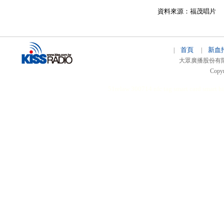
資料來源：福茂唱片
首頁
新血
|
|
大眾廣播股份有限公司 
Copyr
51relaw
300714
nfc tag
smart card smart
hi