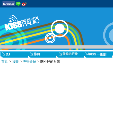
首頁
>
音樂
>
專輯介紹
> 關不掉的月光