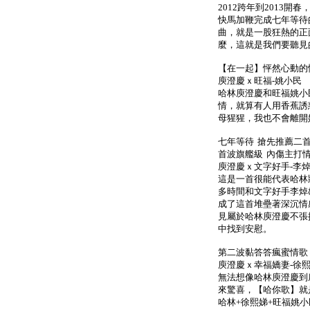
2012跨年到2013
快馬加鞭完成七年等待
曲，就是一股狂熱的正
麼，這就是我們要聽見
【在一起】怦然心動的
庾澄慶ｘ旺福-姚小民
哈林庾澄慶和旺福姚小
情，就算有人用香蕉誘
母猩猩，我也不會離開
七年等待 搶先推薦二
首波旗艦級 內傷主打
庾澄慶ｘ文字好手-李
這是一首很能代表哈林
多時間和文字好手李焯
成了這首堆壘著深沉情
見屬於哈林庾澄慶不張
中找到安慰。
第二波黏答答瘋蜜情歌
庾澄慶ｘ幸福嬌妻-徐熙
無法想像哈林庾澄慶到
來驚喜，【哈你歌】就
哈林+徐熙娣+旺福姚