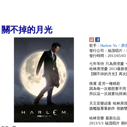
關不掉的月光
歌手：
Harlem Yu / 
發行公司：福茂唱片 / LI
發行時間：2013/05/03
七年等待 只為庾澄慶 
哈林庾澄慶 2013最新
【關不掉的月光】再次
推遲 是另一種精彩
因為每一次都想要不同
所以這一次就要玩得淋
天王音樂頑童 哈林庾
旗艦版重量創作 視聽
哈林音樂 最新出品
2013/5/3 福茂唱片 