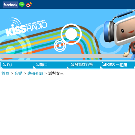
首頁
>
音樂
>
專輯介紹
> 派對女王