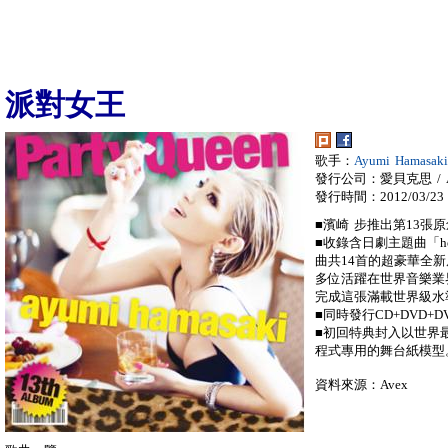
派對女王
歌手：
Ayumi Hamasa
發行公司：愛貝克思 / A
發行時間：2012/03/23
■濱崎 步推出第13張原創
■收錄含日劇主題曲「how 
曲共14首的超豪華全
多位活躍在世界音樂業
完成這張滿載世界級水
■同時發行CD+DVD+
■初回特典封入以世界最高
程式專用的舞台紙模型
資料來源：Avex