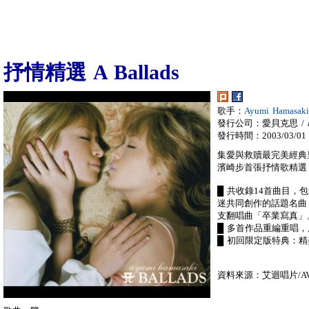
抒情精選 A Ballads
歌手：
Ayumi Hamasa
發行公司：愛貝克思 / a
發行時間：2003/03/01
集愛與救贖最完美經典
濱崎步首張抒情歌精選
█ 共收錄14首曲目，
迷共同創作的話題名曲「
支翻唱曲「卒業寫真」
█ 多首作品重編重唱，
█ 初回限定版特典：
資料來源：艾迴唱片/AVE