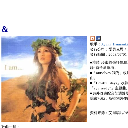
&
歌手：
Ayumi Hamasa
發行公司：愛貝克思 / a
發行時間：2003/07/01
■濱崎 步繼首張抒情
錄4首全新單曲。
■「ourselves 我
曲。
■「Greatful da
「ayu ready?」主題曲
■另外收錄配合艾迴於夏天
唱會活動，所特別製作的主題曲t
資料來源：艾迴唱片/AVE
歌曲一覽：