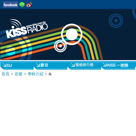
首頁
>
音樂
>
專輯介紹
> &