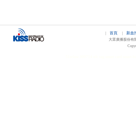
首頁
新血
|
|
大眾廣播股份有限公司 
Copyr
51relaw
300714
nfc tag
smart card smart
hi