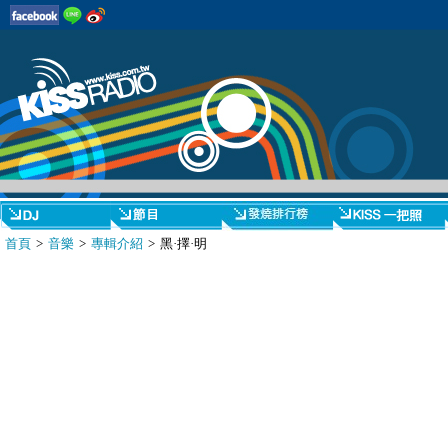
首頁
>
音樂
>
專輯介紹
> 黑·擇·明