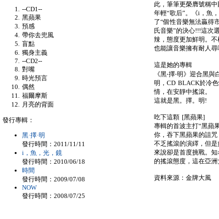
此，筆筆更榮膺號稱中
--CD1--
年輕“歌后”。《i，
黑蘋果
了“個性音樂無法贏得
預感
氏音樂”的決心!!!這
帶你去兜風
辣，態度更加鮮明。不
盲點
也能讓音樂擁有耐人尋
獨身主義
--CD2--
這是她的專輯
對嘴
《黑‧擇‧明》迎合黑與
時光預言
明，CD BLACK於
偶然
情，在安靜中搖滾。
福爾摩斯
這就是黑。擇。明!
月亮的背面
吃下這顆 [黑蘋果]
發行專輯：
專輯的首波主打“黑蘋
你，吞下黑蘋果的詛咒
黑·擇·明
不乏搖滾的演繹，但是
發行時間：2011/11/11
來說卻是首度挑戰。知
i，魚，光，鏡
的搖滾態度，這在亞洲
發行時間：2010/06/18
時間
資料來源：金牌大風
發行時間：2009/07/08
NOW
發行時間：2008/07/25