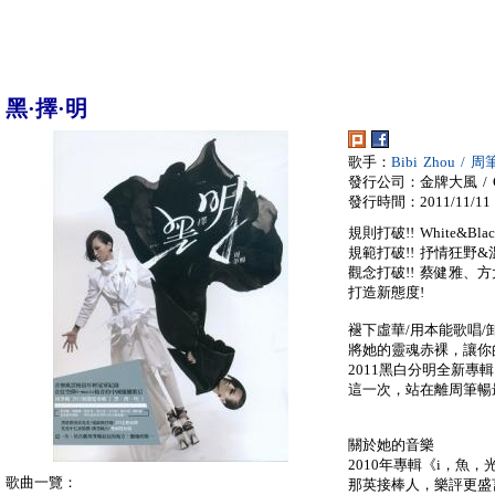
黑·擇·明
歌手：
Bibi Zhou / 
發行公司：金牌大風 / Gol
發行時間：2011/11/11
規則打破!! White&B
規範打破!! 抒情狂野&
觀念打破!! 蔡健雅、方
打造新態度!
褪下虛華/用本能歌唱/
將她的靈魂赤裸，讓你
2011黑白分明全新專輯
這一次，站在離周筆暢
關於她的音樂
2010年專輯《i，魚，
歌曲一覽：
那英接棒人，樂評更盛