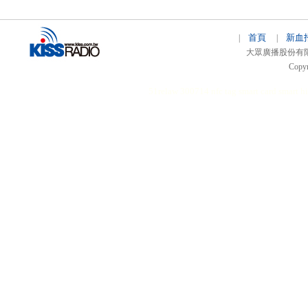
首頁
新血
|
|
大眾廣播股份有限公司 
Copyr
51relaw
300714
nfc tag
smart card smart
hi