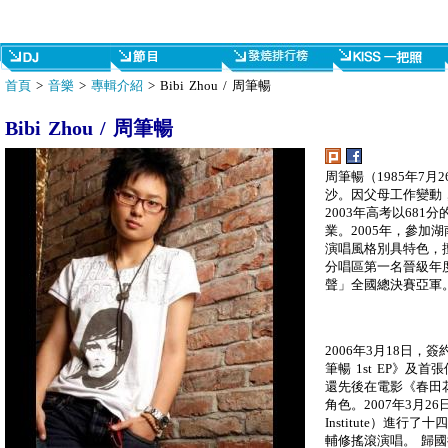
首頁
>
音樂
>
專輯介紹
> Bibi Zhou / 周筆暢
Bibi Zhou / 周筆暢
周筆暢（1985年7
沙。因父母工作變動
2003年高考以681
業。2005年，參加
演唱風格別具特色，
分唱區第一名晉級年度
聲」全國總決賽亞軍
2006年3月18日
筆暢 1st EP》及
還先後在電影《春田
角色。2007年3月26
Institute）進
輔修搖滾演唱。 歸國