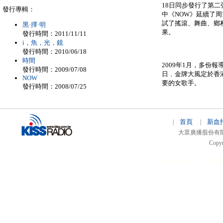
18日同步發行了第二
發行專輯：
中《NOW》延續了周
試了搖滾、舞曲、鄉
黑·擇·明
果。
發行時間：2011/11/11
i，魚，光，鏡
發行時間：2010/06/18
時間
2009年1月，多份報
發行時間：2009/07/08
日﹐金牌大風定於香
NOW
要的女歌手。
發行時間：2008/07/25
首頁
新血
|
|
大眾廣播股份有限公司 
Copyr
51relaw
300714
nfc ta