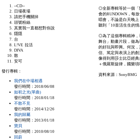
--CD--
◎全新專輯等於一個「
日場夜場
會的RUNDOWN，
請把手機關掉
唱會，不論是白天晚上，
頭號粉絲
聽到「10首活生生的
其實我一直都想對你說
隱隱
◎為了這個專輯精神，
台
舞台」動畫片段，做為
L!VE 拉活
的好玩與即興。何況，
DIVA
信、篤定與表演上的創
散
像得到用莎士比亞經典
安可
＋俄羅斯旋律，國樂瑣
發行專輯：
資料來源：SonyBMG
我們在中場相遇
發行時間：2018/06/08
如初之光(單曲)
發行時間：2018/01/18
不散不見
發行時間：2014/12/26
我的歸屬
發行時間：2013/01/18
寶貝
發行時間：2010/08/10
回蔚