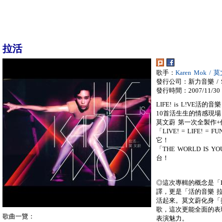
拉活
歌手：
Karen Mok / 
發行公司：新力音樂 / So
發行時間：2007/11/30
LIFE! is L!VE活的
10首活生生的情感現場
莫文蔚 第一次全製作+
「LIVE! = LIFE!
它！
「THE WORLD IS 
台！
◎這次專輯的概念是「L
譯，更是「活的音樂 拉
活起來。莫文蔚化身「
歌，這次更能全面的表現Ka
歌曲一覽：
表演魅力。