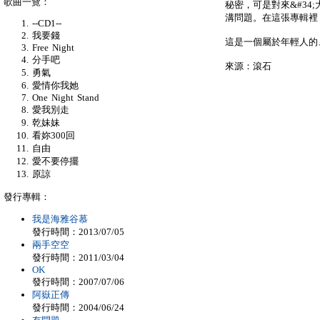
歌曲一覽：
秘密，可是對來&#34;
溝問題。在這張專輯裡
--CD1--
我要錢
這是一個屬於年輕人的
Free Night
分手吧
來源：滾石
勇氣
愛情你我她
One Night Stand
愛我別走
乾妹妹
看妳300回
自由
愛不要停擺
原諒
發行專輯：
我是海雅谷慕
發行時間：2013/07/05
兩手空空
發行時間：2011/03/04
OK
發行時間：2007/07/06
阿嶽正傳
發行時間：2004/06/24