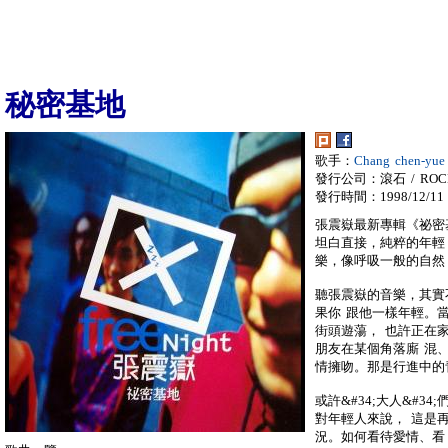
秘密基地
歌手：
Chang chen-yu
發行公司：滾石 / ROC
發行時間：1998/12/11
張震嶽最新專輯《祕密
坦白直接，純粹的年輕
樂，像呼吸一般的自然，
聽張震嶽的音樂，其實
果你 跟他一樣年輕。
街頭遊蕩， 也許正在
朋友在某個角落廝 混
情擁吻。那是行進中的
或許&#34;大人&#
對年輕人來說， 這是
況。如何看待愛情、看 