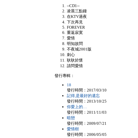
--CD1--
凌晨三點鐘
在KTV過夜
下次再見
FOREVER
重返寂寞
愛情
明知故問
不夜城2001版
刺心
耿耿於懷
請問愛情
發行專輯：
18
發行時間：2017/03/10
記得,是最好的遺忘
發行時間：2013/10/25
你愛上的…
發行時間：2011/11/03
暗戀
發行時間：2009/07/21
愛情樹
發行時間：2006/05/05