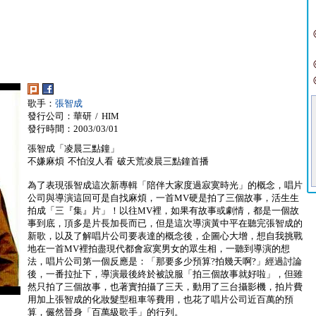
歌手：
張智成
發行公司：華研 / HIM
發行時間：2003/03/01
張智成「凌晨三點鐘」
不嫌麻煩 不怕沒人看 破天荒凌晨三點鐘首播
為了表現張智成這次新專輯「陪伴大家度過寂寞時光」的概念，唱片
公司與導演這回可是自找麻煩，一首MV硬是拍了三個故事，活生生
拍成「三『集』片」！以往MV裡，如果有故事或劇情，都是一個故
事到底，頂多是片長加長而已，但是這次導演黃中平在聽完張智成的
新歌，以及了解唱片公司要表達的概念後，企圖心大增，想自我挑戰
地在一首MV裡拍盡現代都會寂寞男女的眾生相，一聽到導演的想
法，唱片公司第一個反應是：「那要多少預算?拍幾天啊?」經過討論
後，一番拉扯下，導演最後終於被說服「拍三個故事就好啦」，但雖
然只拍了三個故事，也著實拍攝了三天，動用了三台攝影機，拍片費
用加上張智成的化妝髮型租車等費用，也花了唱片公司近百萬的預
算，儼然晉身「百萬級歌手」的行列。