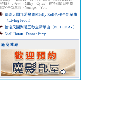
特輯》，麥莉（Miley Cyrus）在特別節目中獻
唱的全新單曲〈Younger Yo...
傳奇天團邦喬飛邀來Jelly Roll合作全新單曲
〈Living Proof〉
搖滾天團到暑五秒全新單曲〈NOT OKAY〉
Niall Horan - Dinner Party
廠商連結