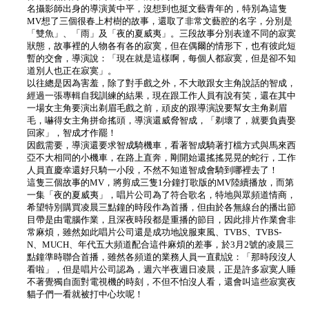
名攝影師出身的導演黃中平，沒想到也挺文藝青年的，特別為這隻
MV想了三個很春上村樹的故事，還取了非常文藝腔的名字，分別是
「雙魚」、「雨」及「夜的夏威夷」。三段故事分別表達不同的寂寞
狀態，故事裡的人物各有各的寂寞，但在偶爾的情形下，也有彼此短
暫的交會，導演說：「現在就是這樣啊，每個人都寂寞，但是卻不知
道別人也正在寂寞」。
以往總是因為害羞，除了對手戲之外，不大敢跟女主角說話的智成，
經過一張專輯自我訓練的結果，現在跟工作人員有說有笑，還在其中
一場女主角要演出剃眉毛戲之前，頑皮的跟導演說要幫女主角剃眉
毛，嚇得女主角拼命搖頭，導演還威脅智成，「剃壞了，就要負責娶
回家」，智成才作罷！
因戲需要，導演還要求智成騎機車，看著智成騎著打檔方式與馬來西
亞不大相同的小機車，在路上直奔，剛開始還搖搖晃晃的蛇行，工作
人員直慶幸還好只騎一小段，不然不知道智成會騎到哪裡去了！
這隻三個故事的MV，將剪成三隻1分鐘打歌版的MV陸續播放，而第
一集「夜的夏威夷」，唱片公司為了符合歌名，特地與眾頻道情商，
希望特別購買凌晨三點鐘的時段作為首播，但由於各無線台的播出節
目帶是由電腦作業，且深夜時段都是重播的節目，因此排片作業會非
常麻煩，雖然如此唱片公司還是成功地說服東風、TVBS、TVBS-
N、MUCH、年代五大頻道配合這件麻煩的差事，於3月2號的凌晨三
點鐘準時聯合首播，雖然各頻道的業務人員一直勸說：「那時段沒人
看啦」，但是唱片公司認為，週六半夜週日凌晨，正是許多寂寞人睡
不著覺獨自面對電視機的時刻，不但不怕沒人看，還會叫這些寂寞夜
貓子們一看就被打中心坎呢！