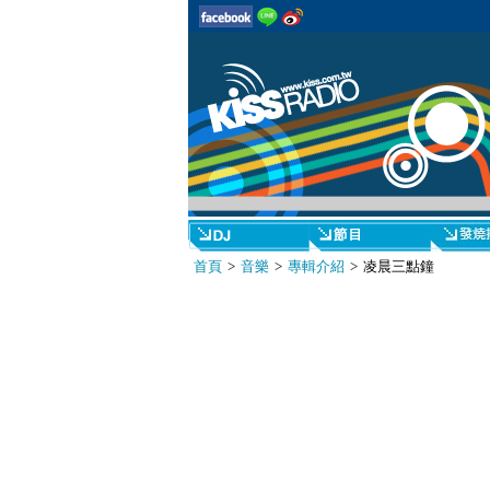
首頁
>
音樂
>
專輯介紹
> 凌晨三點鐘