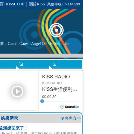
頁
KISSCLUB
關於KISS
|
│
| 業務專線 07-3393999
播放：
Gareth Gates
- Angel On My Shoulder
娛樂新聞
更多內容>>
孟漢娜回來了！
Disney+ 推出20 週年特別節目《孟漢娜20週年