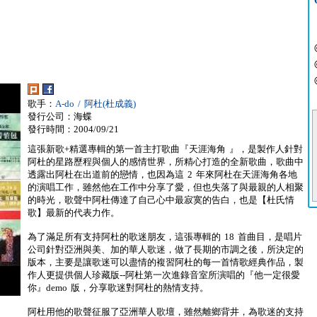
歌手：
A-do / 阿杜(杜成義)
發行公司：海蝶
發行時間：2004/09/21
這張新歌+精選專輯的第一首主打歌曲『天涯海角 』，是製作人針對
阿杜的星路歷程與個人的感情世界，所精心打造的全新歌曲，歌曲中
透露出阿杜在出道前的戀情，也因為這 2 年來阿杜在天涯海角各地
的演唱工作，雖然他在工作中分享了愛，但也失落了與最親的人相聚
的時光，歌聲中阿杜傳達了自己心中最寂寞的告白，也是【杜氏情
歌】最新的代表力作。
為了滿足所有支持阿杜的歌迷朋友，這張專輯的 18 首曲目，是唱片
公司針對亞洲與美、加的華人歌迷，做了長期的市調之後，所決定的
版本，主要是讓歌迷可以盡情的複習阿杜的每一首情歌經典作品，製
作人更提供個人珍藏版--阿杜第一次進錄音室所演唱的『他一定很愛
你』demo 版，分享歌迷對阿杜的熱情支持。
阿杜用他的歌聲征服了亞洲華人歌壇，雖然離鄉背井，為歌迷的支持