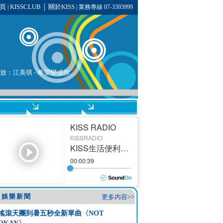
頁
KISSCLUB
關於KISS
|
│
| 業務專線 07-3393999
播放：
江美琪
-
希望變成你
娛樂新聞
更多內容>>
搖滾天團到暑五秒全新單曲〈NOT