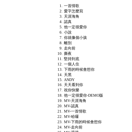
一首情歌
愛字怎麼寫
天涯海角
認真
他一定很愛你
小說
你就像個小孩
離別
走向前
撕夜
堅持到底
一個人住
下雨的時候會想你
天黑
ANDY
天天看到你
祝你快樂
他一定很愛你-DEMO版
MV-天涯海角
MV-認真
MV-一首情歌
MV-哈囉
MV-下雨的時候會想你
MV-走向前