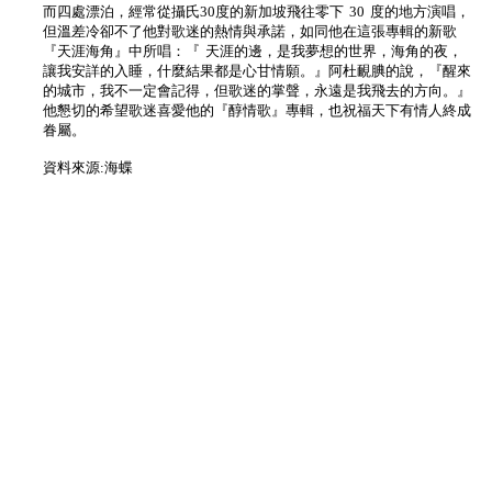
而四處漂泊，經常從攝氏30度的新加坡飛往零下 30 度的地方演唱，
但溫差冷卻不了他對歌迷的熱情與承諾，如同他在這張專輯的新歌
『天涯海角』中所唱：『 天涯的邊，是我夢想的世界，海角的夜，
讓我安詳的入睡，什麼結果都是心甘情願。』阿杜靦腆的說，『醒來
的城市，我不一定會記得，但歌迷的掌聲，永遠是我飛去的方向。』
他懇切的希望歌迷喜愛他的『醇情歌』專輯，也祝福天下有情人終成
眷屬。
資料來源:海蝶