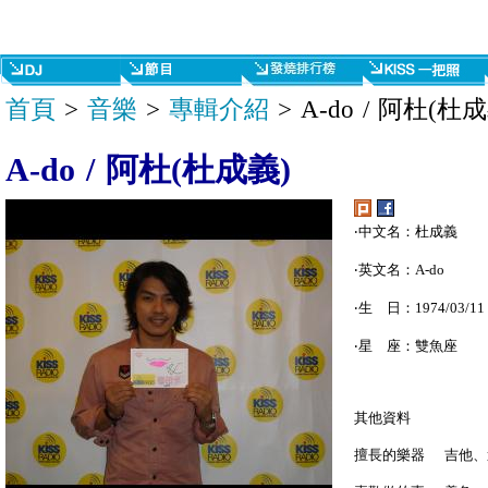
首頁
>
音樂
>
專輯介紹
> A-do / 阿杜(杜
A-do / 阿杜(杜成義)
‧中文名：杜成義
‧英文名：A-do
‧生 日：1974/03/11
‧星 座：雙魚座
其他資料
擅長的樂器 吉他、