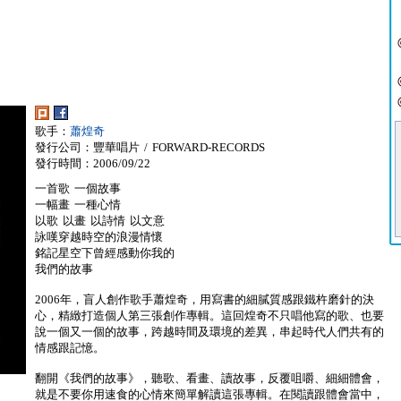
歌手：
蕭煌奇
發行公司：豐華唱片 / FORWARD-RECORDS
發行時間：2006/09/22
一首歌 一個故事
一幅畫 一種心情
以歌 以畫 以詩情 以文意
詠嘆穿越時空的浪漫情懷
銘記星空下曾經感動你我的
我們的故事
2006年，盲人創作歌手蕭煌奇，用寫書的細膩質感跟鐵杵磨針的決
心，精緻打造個人第三張創作專輯。這回煌奇不只唱他寫的歌、也要
說一個又一個的故事，跨越時間及環境的差異，串起時代人們共有的
情感跟記憶。
翻開《我們的故事》，聽歌、看畫、讀故事，反覆咀嚼、細細體會，
就是不要你用速食的心情來簡單解讀這張專輯。在閱讀跟體會當中，