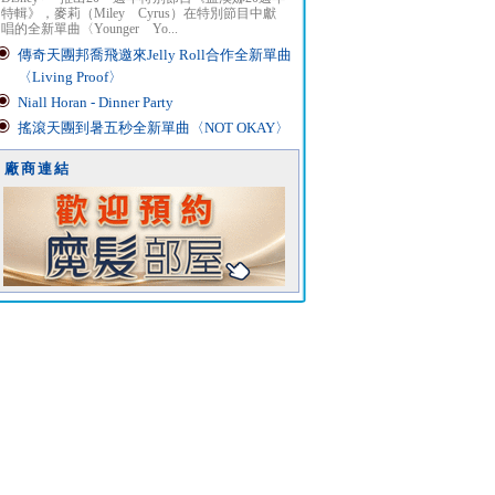
特輯》，麥莉（Miley Cyrus）在特別節目中獻
唱的全新單曲〈Younger Yo...
傳奇天團邦喬飛邀來Jelly Roll合作全新單曲
〈Living Proof〉
Niall Horan - Dinner Party
搖滾天團到暑五秒全新單曲〈NOT OKAY〉
廠商連結