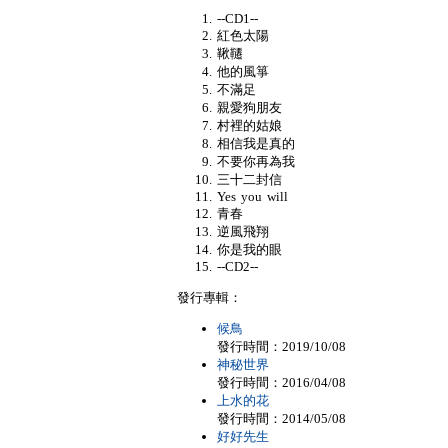
--CD1--
紅色太陽
鞦韆
他的風箏
不滿足
親愛狗朋友
村裡的姑娘
相信我是真的
不要你再為我
三十二封信
Yes you will
青春
逆風飛翔
你是我的眼
--CD2--
發行專輯：
候鳥
發行時間：2019/10/08
神秘世界
發行時間：2016/04/08
上水的花
發行時間：2014/05/08
好好先生