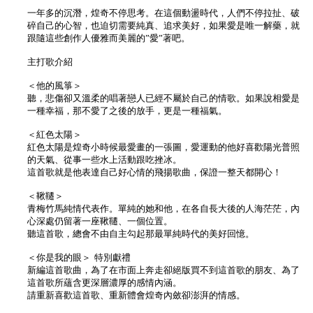
一年多的沉潛，煌奇不停思考。在這個動盪時代，人們不停拉扯、破
碎自己的心智，也迫切需要純真、追求美好，如果愛是唯一解藥，就
跟隨這些創作人優雅而美麗的”愛”著吧。
主打歌介紹
＜他的風箏＞
聽，悲傷卻又溫柔的唱著戀人已經不屬於自己的情歌。如果說相愛是
一種幸福，那不愛了之後的放手，更是一種福氣。
＜紅色太陽＞
紅色太陽是煌奇小時候最愛畫的一張圖，愛運動的他好喜歡陽光普照
的天氣、從事一些水上活動跟吃挫冰。
這首歌就是他表達自己好心情的飛揚歌曲，保證一整天都開心！
＜鞦韆＞
青梅竹馬純情代表作。單純的她和他，在各自長大後的人海茫茫，內
心深處仍留著一座鞦韆、一個位置。
聽這首歌，總會不由自主勾起那最單純時代的美好回憶。
＜你是我的眼＞ 特別獻禮
新編這首歌曲，為了在市面上奔走卻絕版買不到這首歌的朋友、為了
這首歌所蘊含更深層濃厚的感情內涵。
請重新喜歡這首歌、重新體會煌奇內斂卻澎湃的情感。