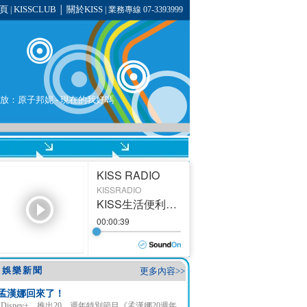
頁
KISSCLUB
關於KISS
|
│
| 業務專線 07-3393999
在播放：原子邦妮 - 現在的我好嗎
娛樂新聞
更多內容>>
孟漢娜回來了！
Disney+ 推出20 週年特別節目《孟漢娜20週年