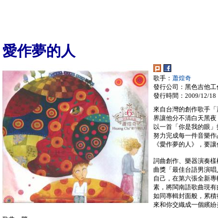
愛作夢的人
歌手：
蕭煌奇
發行公司：黑色吉他工
發行時間：2009/12/18
來自台灣的創作歌手「
界讓他分不清白天黑夜
以一首「你是我的眼」
努力完成每一件音樂作
《愛作夢的人》，要讓
詞曲創作、樂器演奏樣
曲獎「最佳台語男演唱
自己，在第六張全新專
素，將閩南語歌曲現有
如同專輯封面般，累積
來和你交織成一個繽紛美