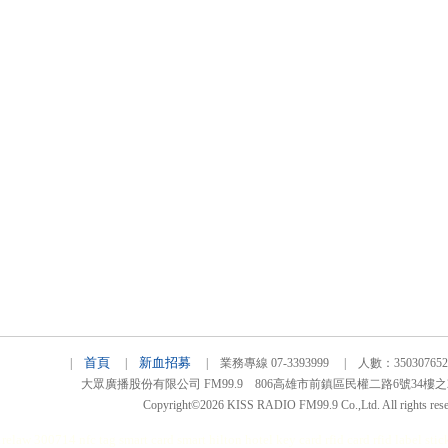
首頁
新血招募
|
|
| 業務專線 07-3393999 | 人數：3503076
大眾廣播股份有限公司 FM99.9 806高雄市前鎮區民權二路6號34樓之2 TEL
Copyright©2026 KISS RADIO FM99.9 Co.,Ltd. All rights rese
relaw
300714
nfc tag
smart card smart
hilton hotel key card
rfid card
rfid label stic