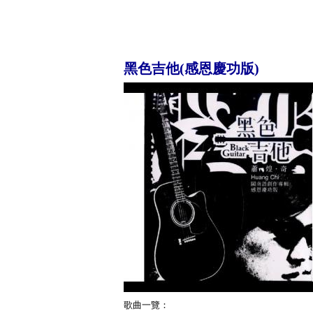
黑色吉他(感恩慶功版)
歌曲一覽：