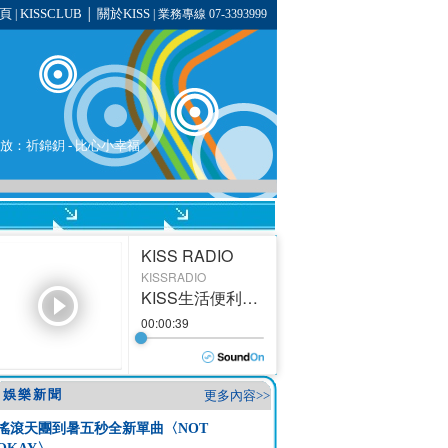
頁
KISSCLUB
關於KISS
|
│
| 業務專線 07-3393999
將播放：祈錦鈅 - 比心小幸福
娛樂新聞
更多內容>>
搖滾天團到暑五秒全新單曲〈NOT