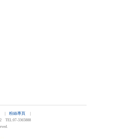
粉絲專頁
52 |
|
:07-3365888
rved.
ker