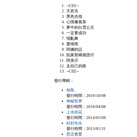
--CD1--
天若光
黑色吉他
心情像風箏
夢中的白雪公主
一定要成功
情亂舞
愛情雨
阿嬤的話
阮家那兩個囝仔
阿美仔
走自己的路
--CD2--
發行專輯：
候鳥
發行時間：2019/10/08
神秘世界
發行時間：2016/04/08
上水的花
發行時間：2014/05/08
好好先生
發行時間：2013/01/31
思念會驚