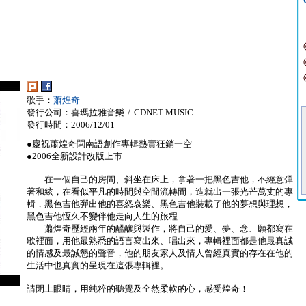
歌手：
蕭煌奇
發行公司：喜瑪拉雅音樂 / CDNET-MUSIC
發行時間：2006/12/01
●慶祝蕭煌奇閩南語創作專輯熱賣狂銷一空
●2006全新設計改版上市
在一個自己的房間、斜坐在床上，拿著一把黑色吉他，不經意彈
著和絃，在看似平凡的時間與空間流轉間，造就出一張光芒萬丈的專
輯，黑色吉他彈出他的喜怒哀樂、黑色吉他裝載了他的夢想與理想，
黑色吉他恆久不變伴他走向人生的旅程…
蕭煌奇歷經兩年的醞釀與製作，將自己的愛、夢、念、願都寫在
歌裡面，用他最熟悉的語言寫出來、唱出來，專輯裡面都是他最真誠
的情感及最誠懇的聲音，他的朋友家人及情人曾經真實的存在在他的
生活中也真實的呈現在這張專輯裡。
請閉上眼睛，用純粹的聽覺及全然柔軟的心，感受煌奇！