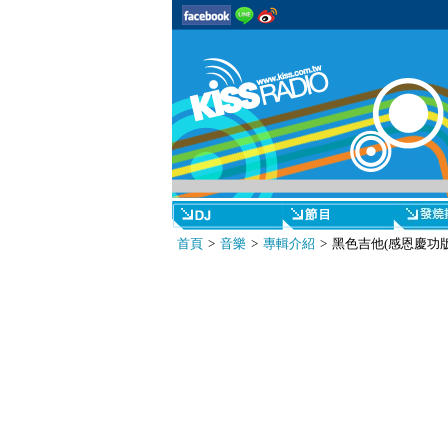
首頁
>
音樂
>
專輯介紹
> 黑色吉他(感恩慶功