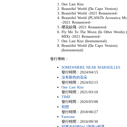
One Last Kiss
Beautiful World (Da Capo Version)
Beautiful World -2021 Remastered-
Beautiful World (PLANiTb Acoustica Mi
-2021 Remastered-
櫻花紛飛 -2021 Remastered-
Fly Me To The Moon (In Other Words) 
MIX) -2021 Remastered-
One Last Kiss (Instrumental)
Beautiful World (Da Capo Version)
(Instrumental)
發行專輯：
SOMEWHERE NEAR MARSEILLES
發行時間：2024/04/15
沒有顏色的花朵
發行時間：2024/02/15
One Last Kiss
發行時間：2021/03/10
TIME
發行時間：2020/05/08
初戀
發行時間：2018/06/27
Fantome
發行時間：2016/09/30
冠軍全紀錄Vol.2新歌+精選