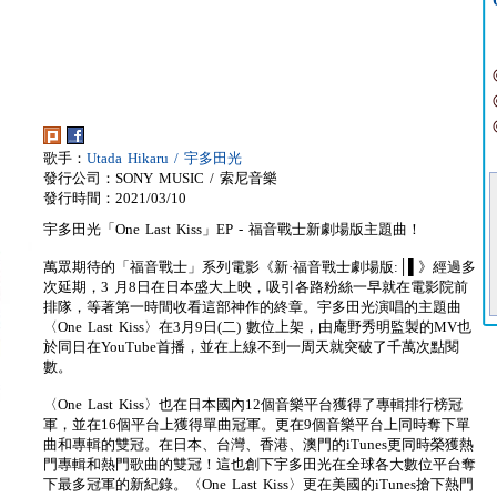
歌手：
Utada Hikaru / 宇多田光
發行公司：SONY MUSIC / 索尼音樂
發行時間：2021/03/10
宇多田光「One Last Kiss」EP - 福音戰士新劇場版主題曲！
萬眾期待的「福音戰士」系列電影《新·福音戰士劇場版:│▌》經過多
次延期，3 月8日在日本盛大上映，吸引各路粉絲一早就在電影院前
排隊，等著第一時間收看這部神作的終章。宇多田光演唱的主題曲
〈One Last Kiss〉在3月9日(二) 數位上架，由庵野秀明監製的MV也
於同日在YouTube首播，並在上線不到一周天就突破了千萬次點閱
數。
〈One Last Kiss〉也在日本國內12個音樂平台獲得了專輯排行榜冠
軍，並在16個平台上獲得單曲冠軍。更在9個音樂平台上同時奪下單
曲和專輯的雙冠。在日本、台灣、香港、澳門的iTunes更同時榮獲熱
門專輯和熱門歌曲的雙冠！這也創下宇多田光在全球各大數位平台奪
下最多冠軍的新紀錄。〈One Last Kiss〉更在美國的iTunes搶下熱門