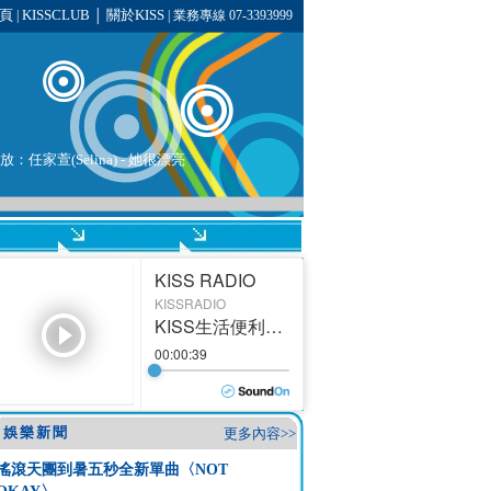
頁
KISSCLUB
關於KISS
|
│
| 業務專線 07-3393999
放：任家萱(Selina) - 她很漂亮
娛樂新聞
更多內容>>
搖滾天團到暑五秒全新單曲〈NOT