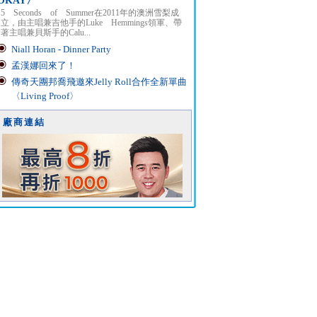
OKAY〉
5 Seconds of Summer在2011年的澳洲雪梨成
立，由主唱兼吉他手的Luke Hemmings領軍、帶
著主唱兼貝斯手的Calu...
Niall Horan - Dinner Party
孟漢娜回來了！
傳奇天團邦喬飛邀來Jelly Roll合作全新單曲
〈Living Proof〉
廠商連結