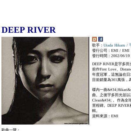
DEEP RIVER
歌手：
Utada Hikaru
發行公司：EMI / EMI
發行時間：2002/06/19
DEEP RIVER是宇
前作First Love、Di
年度冠軍，這無論在日
目前銷量為361萬張，為
碟內一曲&#34;Hikari
曲。之後宇多田光並以英文
Clean&#34;， 
里程碑。DEEP RI
輯。
資料來源：EMI
歌曲一覽：