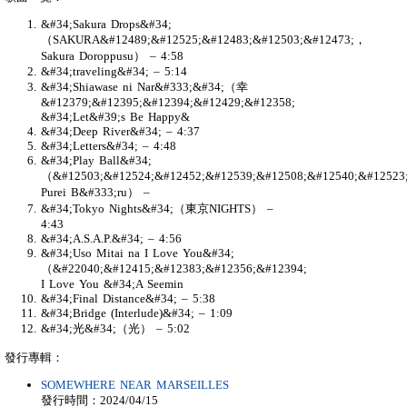
&#34;Sakura Drops&#34;
（SAKURA&#12489;&#12525;&#12483;&#12503;&#12473;，
Sakura Doroppusu） – 4:58
&#34;traveling&#34; – 5:14
&#34;Shiawase ni Nar&#333;&#34;（幸
&#12379;&#12395;&#12394;&#12429;&#12358;
&#34;Let&#39;s Be Happy&
&#34;Deep River&#34; – 4:37
&#34;Letters&#34; – 4:48
&#34;Play Ball&#34;
（&#12503;&#12524;&#12452;&#12539;&#12508;&#12540;&#1252
Purei B&#333;ru） –
&#34;Tokyo Nights&#34;（東京NIGHTS） –
4:43
&#34;A.S.A.P.&#34; – 4:56
&#34;Uso Mitai na I Love You&#34;
（&#22040;&#12415;&#12383;&#12356;&#12394;
I Love You &#34;A Seemin
&#34;Final Distance&#34; – 5:38
&#34;Bridge (Interlude)&#34; – 1:09
&#34;光&#34;（光） – 5:02
發行專輯：
SOMEWHERE NEAR MARSEILLES
發行時間：2024/04/15