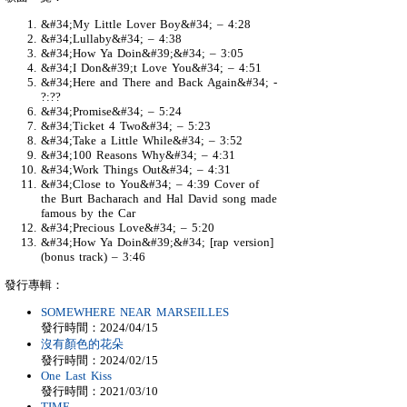
&#34;My Little Lover Boy&#34; – 4:28
&#34;Lullaby&#34; – 4:38
&#34;How Ya Doin&#39;&#34; – 3:05
&#34;I Don&#39;t Love You&#34; – 4:51
&#34;Here and There and Back Again&#34; -
?:??
&#34;Promise&#34; – 5:24
&#34;Ticket 4 Two&#34; – 5:23
&#34;Take a Little While&#34; – 3:52
&#34;100 Reasons Why&#34; – 4:31
&#34;Work Things Out&#34; – 4:31
&#34;Close to You&#34; – 4:39 Cover of
the Burt Bacharach and Hal David song made
famous by the Car
&#34;Precious Love&#34; – 5:20
&#34;How Ya Doin&#39;&#34; [rap version]
(bonus track) – 3:46
發行專輯：
SOMEWHERE NEAR MARSEILLES
發行時間：2024/04/15
沒有顏色的花朵
發行時間：2024/02/15
One Last Kiss
發行時間：2021/03/10
TIME