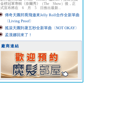
金榜冠軍專輯《奈爾秀》（The Show）後，正
式宣布將在 6 月 5 日推出最新...
傳奇天團邦喬飛邀來Jelly Roll合作全新單曲
〈Living Proof〉
搖滾天團到暑五秒全新單曲〈NOT OKAY〉
孟漢娜回來了！
廠商連結