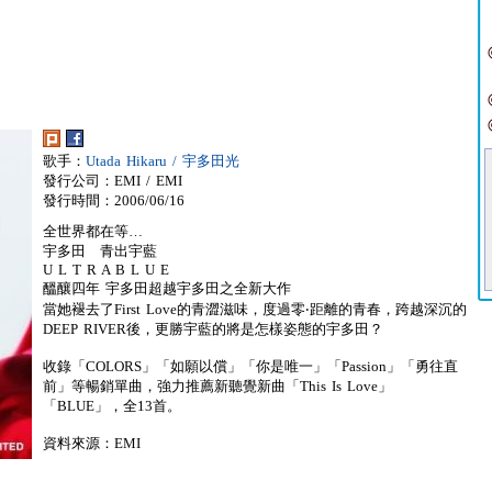
歌手：
Utada Hikaru / 宇多田光
發行公司：EMI / EMI
發行時間：2006/06/16
全世界都在等…
宇多田 青出宇藍
U L T R A B L U E
醞釀四年 宇多田超越宇多田之全新大作
當她褪去了First Love的青澀滋味，度過零‧距離的青春，跨越深沉的
DEEP RIVER後，更勝宇藍的將是怎樣姿態的宇多田？
收錄「COLORS」「如願以償」「你是唯一」「Passion」「勇往直
前」等暢銷單曲，強力推薦新聽覺新曲「This Is Love」
「BLUE」，全13首。
資料來源：EMI