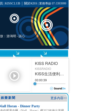
頁
KISSCLUB
關於KISS
|
│
| 業務專線 07-3393999
播放：
游鴻明
- 談心
娛樂新聞
更多內容>>
Niall Horan - Dinner Party
創作暖男奈爾（Niall Horan）繼2023年推出英國