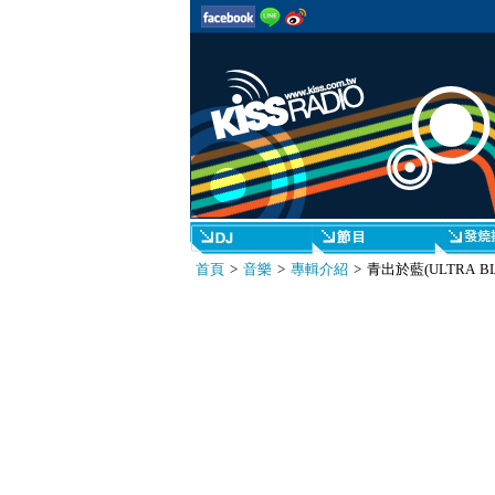
首頁
>
音樂
>
專輯介紹
> 青出於藍(ULTRA BL