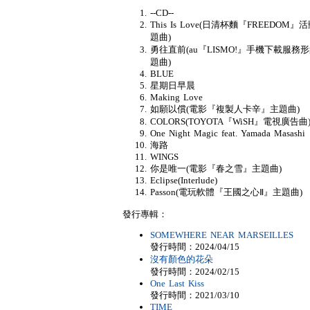
--CD--
This Is Love(日清杯麵『FREEDOM』
題曲)
勇往直前(au『LISMO!』手機下載服務
題曲)
BLUE
星期日早晨
Making Love
如願以償(電影『複製人卡辛』主題曲)
COLORS(TOYOTA『WiSH』電視廣告曲
One Night Magic feat. Yamada Masashi
海路
WINGS
你是唯一(電影『春之雪』主題曲)
Eclipse(Interlude)
Passon(電玩軟體『王國之心Ⅱ』主題曲)
發行專輯：
SOMEWHERE NEAR MARSEILLES
發行時間：2024/04/15
沒有顏色的花朵
發行時間：2024/02/15
One Last Kiss
發行時間：2021/03/10
TIME