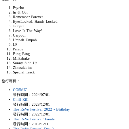
Psycho
In & Out
Remember Forever
EyesLocked, Hands Locked
Jumpin’
Love Is The Way?
Carpool
Umpah Umpah
LP
Parade
Bing Bing
Milkshake
Sunny Side Up!
Zimzalabim
Special Track
發行專輯：
COSMIC
發行時間：2024/07/01
Chill Kill
發行時間：2023/12/01
The ReVe Festival 2022 - Birthday
發行時間：2022/12/01
The ReVe Festival’ Finale
發行時間：2019/12/31
The ReVe Festival Day 2