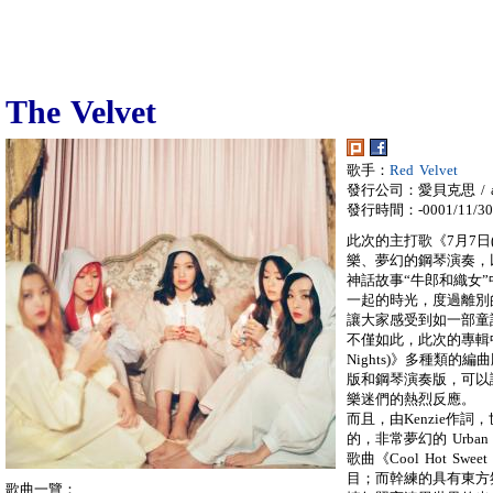
The Velvet
歌手：
Red Velvet
發行公司：愛貝克思 / a
發行時間：-0001/11/30
此次的主打歌《7月7日(On
樂、夢幻的鋼琴演奏，
神話故事“牛郎和織女
一起的時光，度過離別
讓大家感受到如一部童
不僅如此，此次的專輯中還收
Nights)》多種類的編曲版
版和鋼琴演奏版，可以
樂迷們的熱烈反應。
而且，由Kenzie作詞，世
的，非常夢幻的 Urban
歌曲《Cool Hot S
目；而幹練的具有東方氛圍
歌曲一覽：