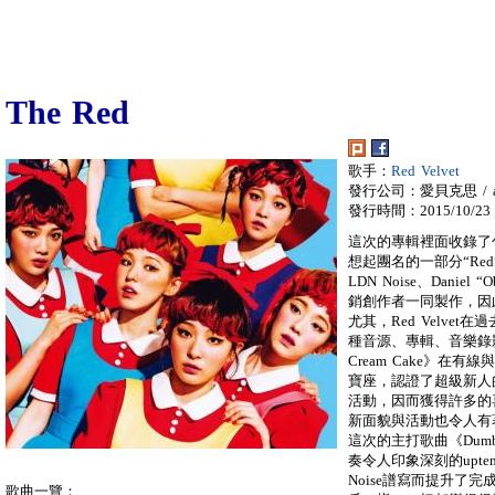
The Red
歌手：
Red Velvet
發行公司：愛貝克思 / a
發行時間：2015/10/23
這次的專輯裡面收錄了包
想起團名的一部分“Red
LDN Noise、Daniel 
銷創作者一同製作，因
尤其，Red Velve
種音源、專輯、音樂錄
Cream Cake》
寶座，認證了超級新人
活動，因而獲得許多的
新面貌與活動也令人有
這次的主打歌曲《Dumb 
奏令人印象深刻的upt
Noise譜寫而提升了
歌曲一覽：