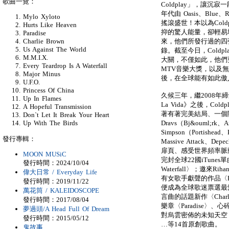
歌曲一覽：
Coldplay」，讓沉寂
年代由 Oasis、Blue、
Mylo Xyloto
搖滾盛世！本以為Col
Hurts Like Heaven
抑的驚人能量，卻輕易地征
Paradise
來，他們所發行過的四
Charlie Brown
Us Against The World
錄。截至今日，Coldp
M.M.I.X.
大關，不僅如此，他們
Every Teardrop Is A Waterfall
MTV音樂大獎，以及
Major Minus
後，在全球能有如此傲
U.F.O.
Princess Of China
久候三年，繼2008年
Up In Flames
La Vida》之後，Col
A Hopeful Transmission
著有著完美結局、一個關
Don`t Let It Break Your Heart
Dravs（Bj&ouml;rk、Ar
Up With The Birds
Simpson（Portishead
發行專輯：
Massive Attack
扉頁、感受世界頻率脈動的〈
MOON MUSiC
完封全球22國iTunes單曲
發行時間：2024/10/04
Waterfall〉；邀來
偉大日常 / Everyday Life
有女歌手獻聲的作品〈Pri
發行時間：2019/11/22
便成為全球歌迷票選最愛
萬花筒 / KALEIDOSCOPE
言曲的話題新作〈Char
發行時間：2017/08/04
樂章〈Paradise〉、心
夢過頭/A Head Full Of Dream
對烏雲密佈的未知天空，為你
發行時間：2015/05/12
…等14首原創歌曲。
鬼故事