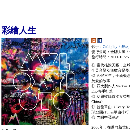
彩繪人生
歌手：
Coldplay / 酷玩
發行公司：金牌大風 / Gol
發行時間：2011/10/25
◎ 當代搖滾天團，全球
全英音樂及無數音樂獎
◎ 久候三年，全新概
於愛的故事
◎ 四大製作人Markus Dra
Eno聯手打造
◎ 話題收錄首次女聲對唱曲
China〉
◎ 首發單曲〈Every Tea
球22國iTunes單曲排行
◎ 內附中譯歌詞
2000年，在邁向新