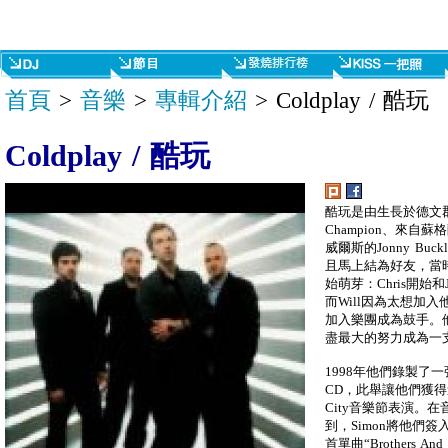
首頁
>
音樂
>
專輯介紹
> Coldplay / 酷玩
Coldplay / 酷玩
酷玩是由生長於德文郡的C
Champion、來自蘇
威爾斯的Jonny B
且馬上結為好友，當
始萌芽：Chris開始
而Will因為太想加
加入樂團成為鼓手。
盡最大的努力成為一
1998年他們錄製了
CD，此舉讓他們獲得
City音樂節表演。在音
到，Simon將他們簽入
首單曲“Brothers A