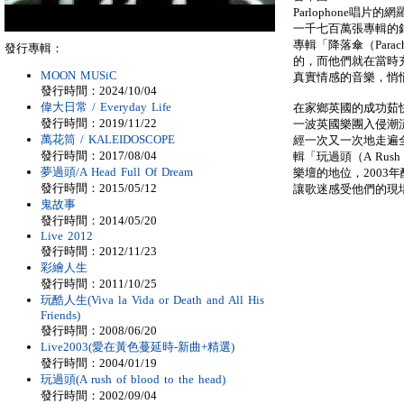
Parlophone唱
一千七百萬張專輯的
專輯「降落傘（Para
發行專輯：
的，而他們就在當時
MOON MUSiC
真實情感的音樂，悄
發行時間：2024/10/04
偉大日常 / Everyday Life
在家鄉英國的成功茹
發行時間：2019/11/22
一波英國樂團入侵潮
萬花筒 / KALEIDOSCOPE
經一次又一次地走遍
發行時間：2017/08/04
輯「玩過頭（A Rush o
夢過頭/A Head Full Of Dream
樂壇的地位，2003
發行時間：2015/05/12
讓歌迷感受他們的現
鬼故事
發行時間：2014/05/20
Live 2012
發行時間：2012/11/23
彩繪人生
發行時間：2011/10/25
玩酷人生(Viva la Vida or Death and All His
Friends)
發行時間：2008/06/20
Live2003(愛在黃色蔓延時-新曲+精選)
發行時間：2004/01/19
玩過頭(A rush of blood to the head)
發行時間：2002/09/04