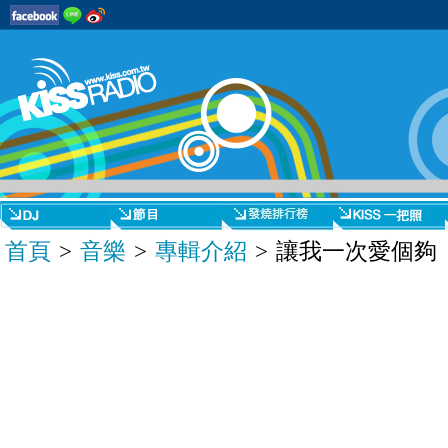
首頁
>
音樂
>
專輯介紹
> 讓我一次愛個夠