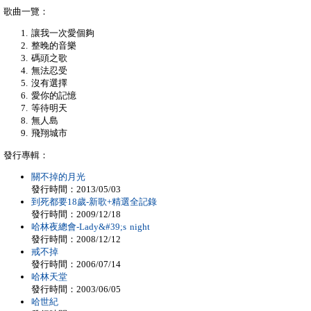
歌曲一覽：
讓我一次愛個夠
整晚的音樂
碼頭之歌
無法忍受
沒有選擇
愛你的記憶
等待明天
無人島
飛翔城市
發行專輯：
關不掉的月光
發行時間：2013/05/03
到死都要18歲-新歌+精選全記錄
發行時間：2009/12/18
哈林夜總會-Lady&#39;s night
發行時間：2008/12/12
戒不掉
發行時間：2006/07/14
哈林天堂
發行時間：2003/06/05
哈世紀