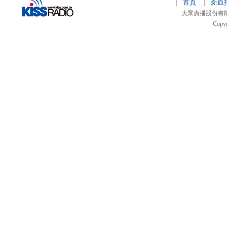
首頁
新血
|
|
大眾廣播股份有限公司 
Copyr
51relaw
300714
nfc tag
smart card smart
hi