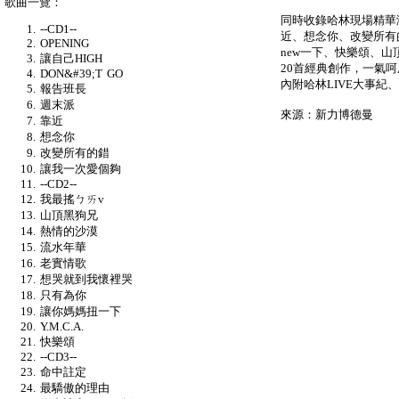
歌曲一覽：
同時收錄哈林現場精華演
--CD1--
近、想念你、改變所有
OPENING
new一下、快樂頌、山
讓自己HIGH
20首經典創作，一氣呵
DON&#39;T GO
內附哈林LIVE大事紀、
報告班長
週末派
來源：新力博德曼
靠近
想念你
改變所有的錯
讓我一次愛個夠
--CD2--
我最搖ㄅㄞv
山頂黑狗兄
熱情的沙漠
流水年華
老實情歌
想哭就到我懷裡哭
只有為你
讓你媽媽扭一下
Y.M.C.A.
快樂頌
--CD3--
命中註定
最驕傲的理由