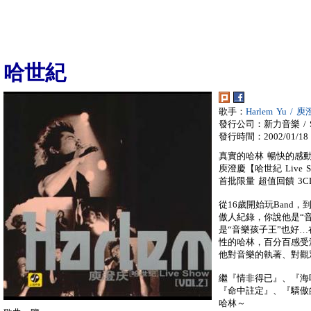
哈世紀
歌手：
Harlem Yu / 
發行公司：新力音樂 / So
發行時間：2002/01/18
真實的哈林 暢快的感
庾澄慶【哈世紀 Live 
首批限量 超值回饋 3
從16歲開始玩Band
傲人紀錄，你說他是“音
是“音樂孩子王”也好…在
性的哈林，百分百感受
他對音樂的執著、對觀眾的
繼『情非得已』、『海
『命中註定』、『驕傲
哈林～