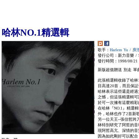
哈林NO.1精選輯
歌手：
Harlem Yu / 
發行公司：新力音樂 / So
發行時間：1998/08/21
新版超值贈送 別走 單
此張精選輯收錄了哈林1
目高達20首，而且保
哈林表示這些還是經過
之憾，但這張精選輯可
於可一次擁有這麼精彩
在哈林『NO.1』精選
外，哈林也作了2首新
另一位天王--張信哲
林特別研究了阿哲的音
現阿哲高亢、深情的音質
因為如此剛好可以配合