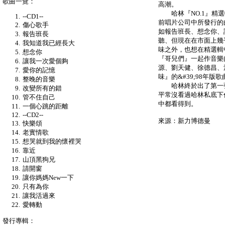
歌曲一覽：
高潮。
哈林『NO.1』精選
--CD1--
前唱片公司中所發行的
傷心歌手
如報告班長、想念你、讓
報告班長
聽、但現在在市面上幾
我知道我已經長大
味之外，也想在精選輯
想念你
『哥兒們』一起作音樂
讓我一次愛個夠
源、劉天健、徐德昌、
愛你的記憶
味』的&#39;98年版歌
整晚的音樂
哈林終於出了第一張
改變所有的錯
平常沒看過哈林私底下
管不住自己
中都看得到。
一個心跳的距離
--CD2--
來源：新力博德曼
快樂頌
老實情歌
想哭就到我的懷裡哭
靠近
山頂黑狗兄
請開窗
讓你媽媽New一下
只有為你
讓我活過來
愛轉動
發行專輯：