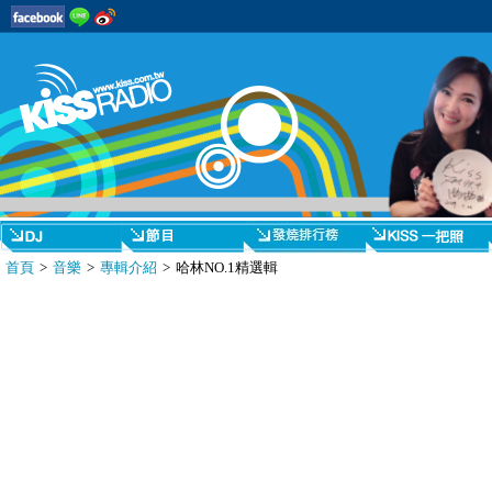
首頁
>
音樂
>
專輯介紹
> 哈林NO.1精選輯