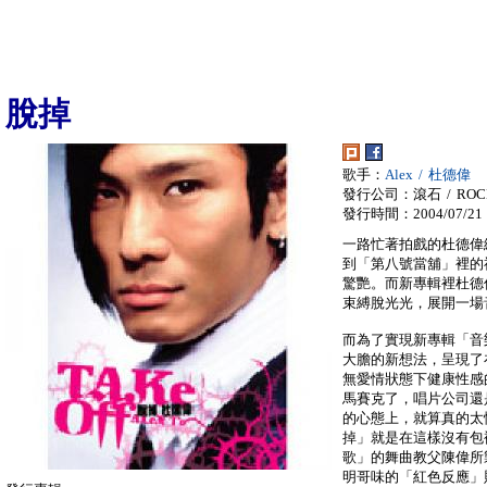
脫掉
歌手：
Alex / 杜德偉
發行公司：滾石 / ROC
發行時間：2004/07/21
一路忙著拍戲的杜德偉
到「第八號當舖」裡的
驚艷。而新專輯裡杜德
束縛脫光光，展開一場
而為了實現新專輯「音
大膽的新想法，呈現了
無愛情狀態下健康性感
馬賽克了，唱片公司還
的心態上，就算真的太
掉」就是在這樣沒有包
歌」的舞曲教父陳偉所
明哥味的「紅色反應」