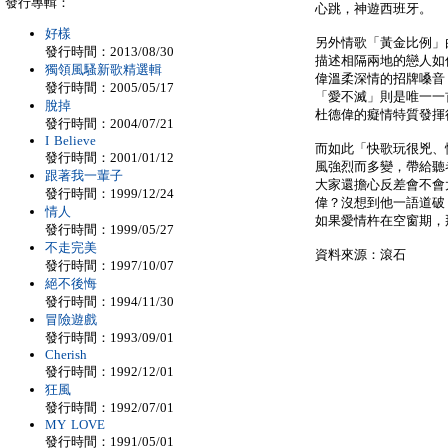
發行專輯：
心跳，神遊西班牙。
好樣
另外情歌「黃金比例」由
發行時間：2013/08/30
描述相隔兩地的戀人如
獨領風騷新歌精選輯
偉溫柔深情的招牌嗓音
發行時間：2005/05/17
「愛不滅」則是唯一一
脫掉
杜德偉的癡情特質發揮
發行時間：2004/07/21
I Believe
而如此「快歌玩很兇、
發行時間：2001/01/12
風強烈而多變，帶給聽
跟著我一輩子
大家還擔心反差會不會
發行時間：1999/12/24
偉？沒想到他一語道破
情人
如果愛情杵在空窗期，
發行時間：1999/05/27
不走完美
資料來源：滾石
發行時間：1997/10/07
絕不後悔
發行時間：1994/11/30
冒險遊戲
發行時間：1993/09/01
Cherish
發行時間：1992/12/01
狂風
發行時間：1992/07/01
MY LOVE
發行時間：1991/05/01