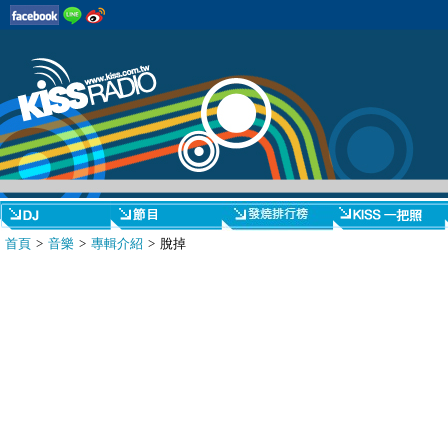
首頁
>
音樂
>
專輯介紹
> 脫掉