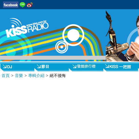
首頁
>
音樂
>
專輯介紹
> 絕不後悔