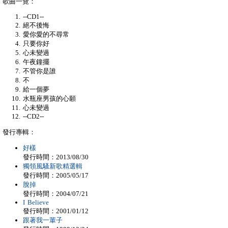
歌曲一覽：
--CD1--
絕不後悔
愛你愛的不尋常
只要你好
心未變過
午夜鐘擺
不管你是誰
不
給一個夢
水瓶座男孩的心願
心未變過
--CD2--
發行專輯：
好樣
發行時間：2013/08/30
獨領風騷新歌精選輯
發行時間：2005/05/17
脫掉
發行時間：2004/07/21
I Believe
發行時間：2001/01/12
跟著我一輩子