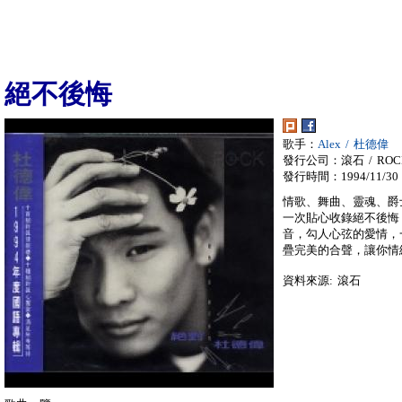
絕不後悔
歌手：
Alex / 杜德偉
發行公司：滾石 / ROC
發行時間：1994/11/30
情歌、舞曲、靈魂、爵士
一次貼心收錄絕不後悔
音，勾人心弦的愛情，
疊完美的合聲，讓你情
資料來源: 滾石