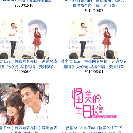
ISSRADIO 26週年台慶特別企劃
「KISS旅行台灣的一百種視角」獲得第
2020/02/18
54屆廣播金鐘「單元節目獎」
2019/10/02
 Ezu [ 首張同名專輯 ] 巡迴發表
黃奕儒 Ezu [ 首張同名專輯 ] 巡迴發表
會 吳心緹 現場合唱 - 美味關係
簽唱會 吳心緹 現場合唱 - 美味關係
2019/06/04
2019/06/04
 Ezu [ 首張同名專輯 ] 巡迴發表
蔡依林 Jolin Tsai《怪美的 UGLY