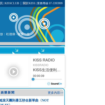
頁
KISSCLUB
關於KISS
|
│
| 業務專線 07-3393999
播放：
杜德偉
-
鍾愛一生
娛樂新聞
更多內容>>
搖滾天團到暑五秒全新單曲〈NOT