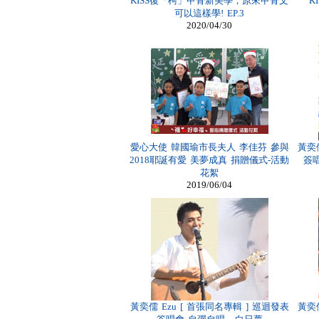
KISS復「柯」甲骨新美學，原來甲骨文
K
可以這樣學! EP.3
2020/04/30
愛心大使 韓國瑜市長夫人 李佳芬 參與
黃奕儒
2018耶誕有愛 美夢成真 捐贈儀式-活動
簽唱
花絮
2019/06/04
黃奕儒 Ezu [ 首張同名專輯 ] 巡迴發表
黃奕儒