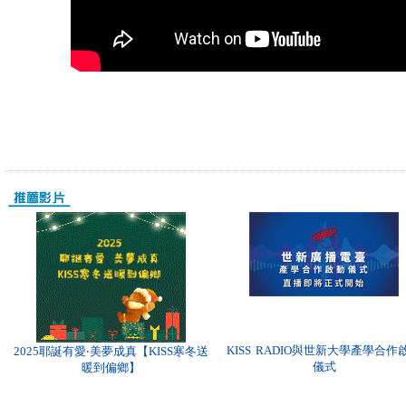
KISS RADIO與世新大學產學合作
2025耶誕有愛‧美夢成真【KISS寒冬送
儀式
暖到偏鄉】