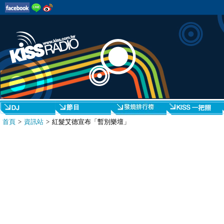
首頁
>
資訊站
> 紅髮艾德宣布「暫別樂壇」