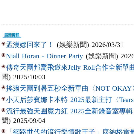
(
娛樂新聞
) 2026/03/31
孟漢娜回來了！
(
娛樂新聞
) 202
Niall Horan - Dinner Party
傳奇天團邦喬飛邀來Jelly Roll合作全新單曲〈L
聞
) 2025/10/03
搖滾天團到暑五秒全新單曲〈NOT OKAY
小天后莎賓娜卡本特 2025最新主打〈Tear
流行最強天團魔力紅 2025全新錄音室專輯【Lov
聞
) 2025/09/04
「網路世代的流行樂情歌王子」康納格雷最新作