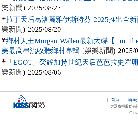
樂新聞
) 2025/08/27
拉丁天后葛洛麗雅伊斯特芬 2025推出全新西
樂新聞
) 2025/08/20
鄉村天王Morgan Wallen最新大碟【I’m The
(
娛樂新聞
) 2025/
美最高串流收聽鄉村專輯
「EGOT」榮耀加持世紀天后芭芭拉史翠珊 
樂新聞
) 2025/08/06
首頁
新血
|
|
大眾廣播股份有限公司 
Copyr