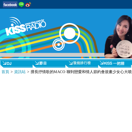
首頁
>
資訊站
> 擅長抒情歌的MACO 聊到戀愛和情人節約會規畫少女心大