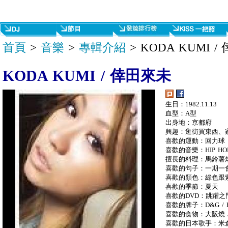
首頁
>
音樂
>
專輯介紹
> KODA KUMI 
KODA KUMI / 倖田來未
生日：1982.11.13
血型：A型
出身地：京都府
興趣：逛街買東西、
喜歡的運動：回力球
喜歡的音樂：HIP H
擅長的料理：馬鈴薯
喜歡的句子：一期一
喜歡的顏色：綠色跟
喜歡的季節：夏天
喜歡的DVD：跳躍之
喜歡的牌子：D&G / H
喜歡的食物：大阪燒 /
喜歡的日本歌手：米倉