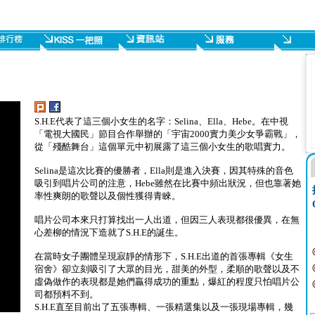
S.H.E代表了這三個小女生的名字：Selina、Ella、Hebe。在中視
「電視大國民」節目合作舉辦的「宇宙2000實力美少女爭霸戰」，
從「殘酷舞台」這個單元中初展露了這三個小女生的歌唱實力。
Selina是這次比賽的優勝者，Ella則是進入決賽，因其特殊的音色
吸引到唱片公司的注意，Hebe雖然在比賽中頻出狀況，但也靠著她
率性爽朗的歌聲以及個性獲得青睞。
唱片公司本來只打算找出一人出道，但因三人表現都很優異，在無
心差柳的情況下造就了S.H.E的誕生。
在當時女子團體呈現寂靜的情形下，S.H.E出道的首張專輯《女生
宿舍》卻立刻吸引了大眾的目光，甜美的外型，柔順的歌聲以及不
虛偽做作的表現都是她們贏得成功的重點，爆紅的程度只怕唱片公
司都預料不到。
S.H.E直至目前出了五張專輯、一張精選集以及一張現場專輯，幾