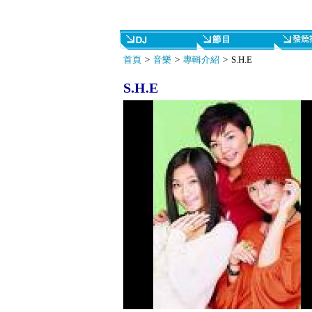
首頁
>
音樂
>
專輯介紹
> S.H.E
S.H.E