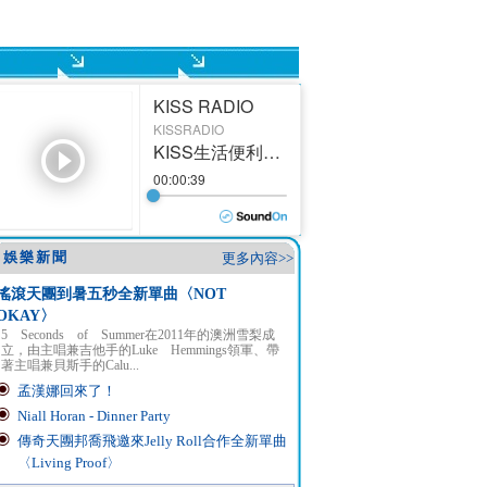
娛樂新聞
更多內容>>
搖滾天團到暑五秒全新單曲〈NOT
OKAY〉
5 Seconds of Summer在2011年的澳洲雪梨成
立，由主唱兼吉他手的Luke Hemmings領軍、帶
著主唱兼貝斯手的Calu...
孟漢娜回來了！
Niall Horan - Dinner Party
傳奇天團邦喬飛邀來Jelly Roll合作全新單曲
〈Living Proof〉