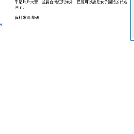
乎是片片大賣，並從台灣紅到海外，已經可以說是女子團體的代名
詞了。
資料來源:華研
)