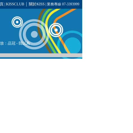
頁
KISSCLUB
關於KISS
|
│
| 業務專線 07-3393999
播放：
品冠
-
我以為