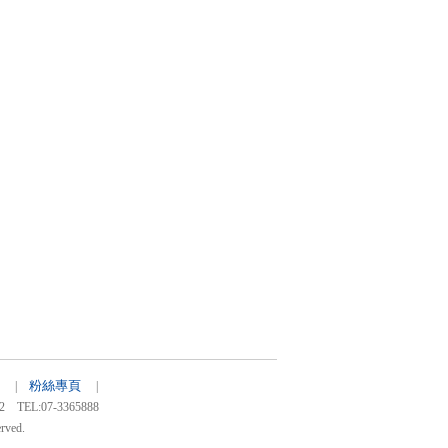
粉絲專頁
20 |
|
:07-3365888
rved.