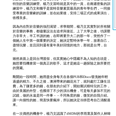
特別的音樂訓練營。楊乃文當時就是其中的一員，在兩週密集的訓
練當中，楊乃文和幾乎是當時音樂素質最高的青年學生們，一同接
受專業的音樂劇的訓練，並在結業後，安排二場正式的成果演出，
收穫良多。
因為內在對於音樂的強烈渴望，求學期間，楊乃文其實對於所有關
於音樂的事務，都儘量設法去追求與接近。上了大學之後，功課壓
力非常大，半工半讀的她，在即將要升大二的那一年，突然作了一
個她人生中第一個重要的決定，她決定暫時休學一年，放逐自己，
盡情玩樂，並且回到還有童年美好回憶的地方，那就是台灣，台
北。
雖然表面上是回台灣渡假，但其實她心中隱藏不為人知的念頭是，
她想要找機會當一個真正的歌手。這才是她這一趟探險之旅所要挖
的寶藏。
剛開始一段時間，她用盡全身每天在各個PUB和Disco發洩她年輕
過盛的精力。不久之後，澳洲帶來的錢花光了，就到處打工賺生活
費，為了賺更多的錢，在朋友的介紹下，開始嘗試模特兒的工作，
由於美麗的外型，也獲得了不少的演出機會，可是每天參加不完的
試鏡，做的永遠是同一件事－－不同角度的臉，微笑的自我介紹。
讓一向個性的她，簡直快要瘋掉，所以她決定冷靜思考自己清醒過
來。
在一次偶然的機會中，楊乃文認識了dMDM的李雨寰及製作人林暐