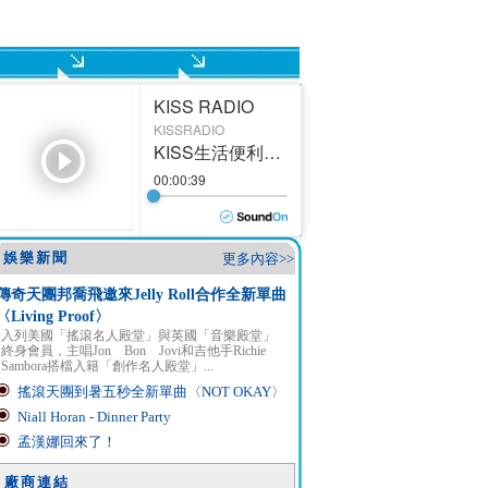
娛樂新聞
更多內容>>
傳奇天團邦喬飛邀來Jelly Roll合作全新單曲
〈Living Proof〉
入列美國「搖滾名人殿堂」與英國「音樂殿堂」
終身會員，主唱Jon Bon Jovi和吉他手Richie
Sambora搭檔入籍「創作名人殿堂」...
搖滾天團到暑五秒全新單曲〈NOT OKAY〉
Niall Horan - Dinner Party
孟漢娜回來了！
廠商連結