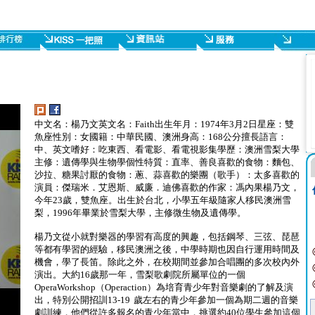
中文名：楊乃文英文名：Faith出生年月：1974年3月2日星座：雙
魚座性別：女國籍：中華民國、澳洲身高：168公分擅長語言：
中、英文嗜好：吃東西、看電影、看電視影集學歷：澳洲雪梨大學
主修：遺傳學與生物學個性特質：直率、善良喜歡的食物：麵包、
沙拉、糖果討厭的食物：蔥、蒜喜歡的樂團（歌手）：太多喜歡的
演員：傑瑞米．艾恩斯、威廉．迪佛喜歡的作家：馮內果楊乃文，
今年23歲，雙魚座。出生於台北，小學五年級隨家人移民澳洲雪
梨，1996年畢業於雪梨大學，主修微生物及遺傳學。
楊乃文從小就對樂器的學習有高度的興趣，包括鋼琴、三弦、琵琶
等都有學習的經驗，移民澳洲之後，中學時期也因自行運用時間及
機會，學了長笛。除此之外，在校期間並參加合唱團的多次校內外
演出。大約16歲那一年，雪梨歌劇院所屬單位的一個
OperaWorkshop（Operaction）為培育青少年對音樂劇的了解及演
出，特別公開招訓13-19 歲左右的青少年參加一個為期二週的音樂
劇訓練，他們從許多報名的青少年當中，挑選約40位學生參加這個