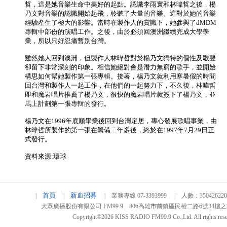
哲，這是她音樂生命中美好的起點。認識李雨寰和林暐哲之後，楊
乃文對音樂的認識開始起飛，聆聽了大量的音樂。這對於她的音樂
經驗產生了極大的影響。當時在製作人的賞識下，她參與了dMDM
專輯中部份的演唱工作。之後，由於必須回澳洲繼續完成大學學
業，所以只好忍痛暫別台灣。
雖然她人回到澳洲，但製作人林暐哲對於楊乃文獨特的個性及歌聲
卻留下非常深刻的印象。相信她絕對會是潛力無窮的歌手，並開始
構思如何幫她製作第一張專輯。接著，楊乃文就利用寒暑假的時間
回台灣和製作人一起工作，在他們的一起努力下，不久後，林暐哲
即和魔岩唱片推薦了楊乃文，很快的魔岩唱片就簽下了楊乃文，並
馬上計劃第一張專輯的發行。
楊乃文在1996年底順畢業後回到台灣定居，專心發展歌唱事業，由
林暐哲所製作的第一張在籌備二年多後，終於在1997年7月29日正
式發行。
資料來源:環球
首頁
新血招募
|
|
| 業務專線 07-3393999 | 人數：3504262
大眾廣播股份有限公司 FM99.9 806高雄市前鎮區民權二路6號34樓之2 TEL
Copyright©2026 KISS RADIO FM99.9 Co.,Ltd. All rights rese