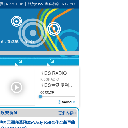
頁
KISSCLUB
關於KISS
|
│
| 業務專線 07-3393999
播放：
胡彥斌
- Life(國)
娛樂新聞
更多內容>>
傳奇天團邦喬飛邀來Jelly Roll合作全新單曲