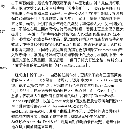
出千萬張銷量，最後奪下榮獲葛萊美「年度歌曲」與「最佳流行歌
ify
手」兩項大獎；2013年首張專輯【天生英雌】，一發行便空降了紐
澳冠軍，全美累積三白金認證，一連串令人仰望的排行紀錄，接連獲
頒時代雜誌冊封「最具影響力青少年」、富比士雜誌「30歲以下未
來之星」頭銜。揮別了青少年時期的蘿兒，準備踏入人生另一階段的
她，不僅在心境上因為戀情告終而有所轉變，音樂上更是出現了巨大
指定
提升；Lorde說：「新專輯在探討當代的人們-該如何品嘗孤獨?這不
是一張描寫心碎或失戀的作品，是試圖去解構這些情緒背後所帶來的
效應，並學會如何與&#34;他們&#34;相處，無論好還是壞，我們都
要學著去體會」；同時，蘿兒還將所謂的色彩聯覺(Chromesthesia)帶
入到專輯中，讓所有聆聽者可以透過聽覺上的接收，在腦海中產生出
相應的顏色視覺畫面。經歷超過500個日子傾力打造之後，終於交出
了備受注目的第二張專輯【狂想曲Melodrama】。
fork
【狂想曲】除了由Lorde自己擔任製作外，更請來了擁有三座葛萊美
獎的Jack Antonoff(泰勒絲、贊恩)，以及加拿大DJ Frank Dukes(蕾哈
娜、德瑞克)等共同打造；開場曲同時也是首支主打&#34;Green
Light&#34;，描寫過去經歷的瘋狂人生與心得，而「Green Light」
意象，代表著人生能夠有往前邁進的動力，兼容了ElectroPop與
Dance-Pop的脈動，快速在Spotify突破1億次點播及告示牌熱門榜Top
20；受到蕾哈娜的&#34;Higher&#34;啟發而寫出
&#34;Liability&#34;，展現了曲風上的多元，以柔軟舒適又帶點陰
鬱氣息的鋼琴聲，鋪陳了整首歌曲，娓娓訴說心中的寂寞；
&#34;Writer in the Dark&#34;則是面對孤獨的最佳寫照，毫無保留
地在世人面前攤開來呈現。