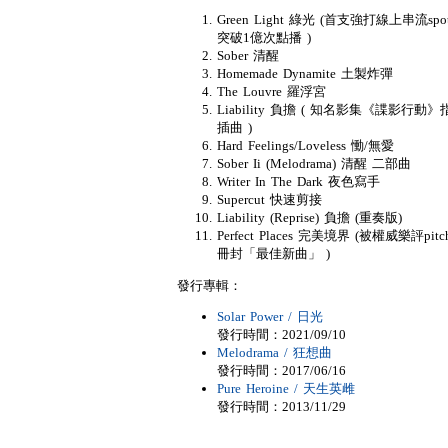
Green Light 綠光 (首支強打線上串流spot
突破1億次點播 )
Sober 清醒
Homemade Dynamite 土製炸彈
The Louvre 羅浮宮
Liability 負擔 ( 知名影集《諜影行動》
插曲 )
Hard Feelings/Loveless 慟/無愛
Sober Ii (Melodrama) 清醒 二部曲
Writer In The Dark 夜色寫手
Supercut 快速剪接
Liability (Reprise) 負擔 (重奏版)
Perfect Places 完美境界 (被權威樂評pitch
冊封「最佳新曲」 )
發行專輯：
Solar Power / 日光
發行時間：2021/09/10
Melodrama / 狂想曲
發行時間：2017/06/16
Pure Heroine / 天生英雌
發行時間：2013/11/29