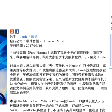
歌手：
Lorde / 蘿兒
發行公司：環球音樂 / Universal Music
發行時間：2017/06/16
「首張專輯【Pure Heroine】紀錄了我青少年的輝煌時刻，而接下
來，我要用這張專輯，帶給大家前所未見的新世界。」- 蘿兒 Lorde
16歲出道，就以首張大碟【天生英雌Pure Heroine】狂掃告示牌、葛
萊美獎等各大獎項，20歲推出的這張全新大碟，Lorde說她想要改變
全世界！年僅20歲卻擁有輕柔靈幻的嗓音，同時帶有稚嫩與成熟的
雙重靈魂，她的歌詞意境深遠，但又貼近新世代自處的矛盾與掙扎；
Lorde的創作，總讓人從中感受到最真切的情感，也使聽眾彷彿在詩
篇的文字與音樂美學裡，親耳見識了她獨一無二的音樂風格，一聽就
深深為她著迷。
本名Ella Marija Lani Yelich-O`Connor的Lorde，13歲就以驚人天份
被環球音樂挖掘並簽下一紙合約正式出道，17歲時以一曲
&#34;Royals&#34;轟動全球，不僅摘下英美兩地冠軍，更在全球賣