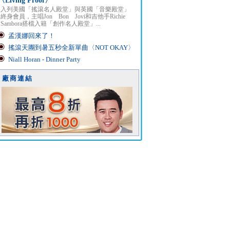
〈Living Proof〉
入列美國「搖滾名人殿堂」與英國「音樂殿堂」
終身會員，主唱Jon Bon Jovi和吉他手Richie
Sambora搭檔入籍「創作名人殿堂」...
孟漢娜回來了！
搖滾天團到暑五秒全新單曲〈NOT OKAY〉
Niall Horan - Dinner Party
廠商連結