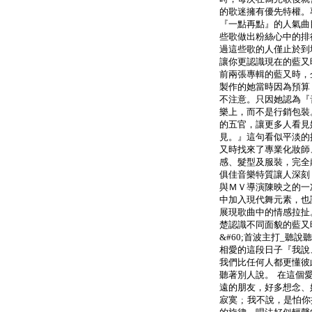
的歌迷擁有優先特權。
『一點再點』的人氣曲
些歌做出粉絲心中的排
過這些歌的人僅止於到
讓你更認識現在的藍又
前兩張專輯的藍又時，
製作的她當時因為預算
不注意。只因她認為『
樂上，而不是行銷包裝
的五官，讓更多人看見
見。』這句看似平淡的
又時找來了專業化妝師
感、髮型及服裝，完全
俱佳音樂特質讓人深刻
與ＭＶ導演陳映之的一
中加入現代舞元素，也
展現歌曲中的情感拉扯
楚認識不同面貌的藍又
&#60;首波主打_聽說聽
相愛的這段日子『我說、
我們比任何人都更懂彼
聽著別人說。 在這個
遠的朋友，好多想念、
寂寞 ; 我不說，是怕你