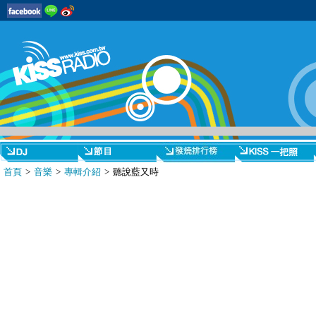
首頁
>
音樂
>
專輯介紹
> 聽說藍又時