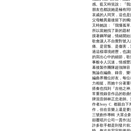
感。藍又時笑說：『我
朋友也都說她是極有同
哀戚的人同哭，這也是
父母離異最後留下的獨
又時她說：『我懂孤單
所以當她找了新的題材
摸著鋼琴鍵，情緒開始
歌會讓人不自覺對號入
痛、是背叛、是傷害，
過這樣環境經歷，也讓
的寫出心中的細節，歌
事般令人沉迷，情感豐
幕後製作團隊超強陣容
無論在編曲、錄音、樂
編曲界幾位好友，每位
力相挺，而她十分著重
搭奏也找到『吉他之神
常重視錄音作品的歌曲
牌混音師林正忠老師。連
作者Jerry C. 都
作，但在音樂上還是要
三號創作專輯 大眾企
顛覆唱片公司一貫作法
許多歌手都是到發片前
時，每次在寫完歌後就