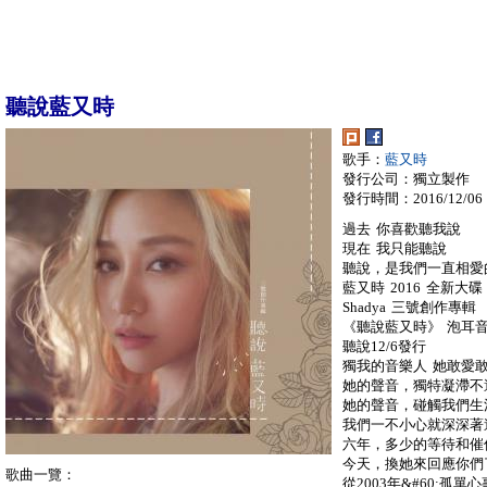
聽說藍又時
歌手：
藍又時
發行公司：獨立製作
發行時間：2016/12/06
過去 你喜歡聽我說
現在 我只能聽說
聽說，是我們一直相愛
藍又時 2016 全新大碟
Shadya 三號創作專輯
《聽說藍又時》 泡耳
聽說12/6發行
獨我的音樂人 她敢愛
她的聲音，獨特凝滯不
她的聲音，碰觸我們生
我們一不小心就深深著
六年，多少的等待和催
今天，換她來回應你們
歌曲一覽：
從2003年&#60;孤單心