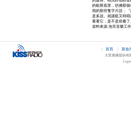
的旋律、唱法好似輕聲
的歇斯底里，彷彿那個
我的那些隻字片語 ; 
是多說。就讓藍又時唱
看看它，是不是痊癒了
資料來源:泡耳音樂工
首頁
新血
|
|
大眾廣播股份有限公司 
Copyr
51relaw
300714
nfc tag
smart card 