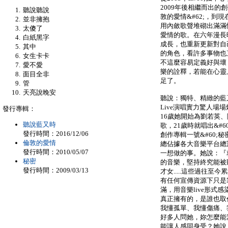
2009年後相繼而出的創作
聽說聽說
敦的愛情&#62;，到現
並非擁抱
用內斂歌聲堆砌出滿滿
太傻了
愛情的歌。在六年漫長
白紙黑字
成長，也重新更新對自
其中
的角色，看許多事物也
女生卡卡
不這麼容易定義好與壞
愛不愛
樂的詮釋，若能在心靈
面目全非
足了。
管
天亮說晚安
聽說：獨特、精緻的藍
Live演唱實力驚人場
發行專輯：
16歲她開始為劉若英
聽說藍又時
歌，21歲時就唱出&#6
發行時間：2016/12/06
創作專輯一號&#60;秘密
倫敦的愛情
總佔據各大音樂平台總
發行時間：2010/05/07
一想做的事。她說：『
秘密
的音樂，堅持終究能被
發行時間：2009/03/13
才女.....這些過往
有任何宣傳資源下只是
滿，用音樂live形式
真正擁有的，是誰也取
我懂孤單、我懂傷痛、
好多人問她，妳怎麼能
能讓人感同身受？她說