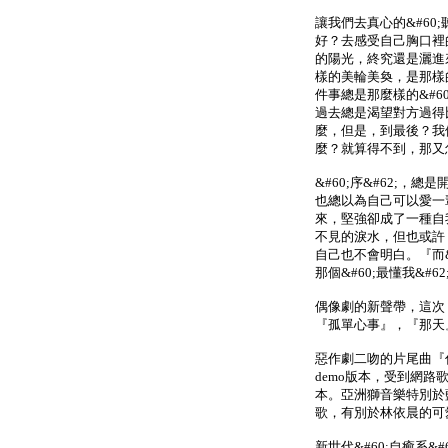
讓我們去真心的&#60
好？去感受自己胸口裡
的陽光，終究還是灑進來
樣的美輪美奐，是那樣
件事總是那麼樣的&#6
過去總是渴望對方過得
麼，但是，到最後？我
麼？就算得不到，那又
&#60;序&#62;
也總以為自己可以愛一
來，堅強卻成了一種自我
不見的淚水，但也或許
自己也不會明白。『而&
那個&#60;最懂我&#6
偶像劇的新聲帶，這次
『孤單心事』，『那天
惡作劇二吻的片尾曲『
demo版本，受到網
本。亞洲獅音樂特別於
歌，有別於林依晨的可
新世代&#60;自癒系