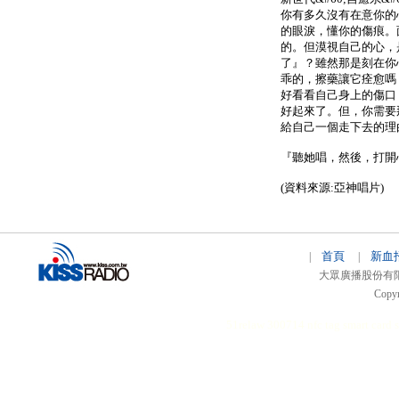
你有多久沒有在意你的
的眼淚，懂你的傷痕。
的。但漠視自己的心，
了』？雖然那是刻在你
乖的，擦藥讓它痊愈嗎
好看看自己身上的傷口
好起來了。但，你需要
給自己一個走下去的理
『聽她唱，然後，打開
(資料來源:亞神唱片)
首頁
新血
|
|
大眾廣播股份有限公司 
Copyr
51relaw
300714
nfc tag
smart card 