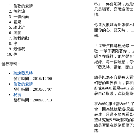
己』，你會驚訝，她是
倫敦的愛情
只是唱著、寫著這個世代
魚的淚
情。
一體兩面
圓規
你還反覆聽著那張聽不
誰比誰
開你的心。藍又時， 二號
聽聽
輯。
聽我的勸
序
『這些弦律是種紀錄 
最懂我
歌 一輩子要陪著你 
你
嗎？在碟裡，她的聲音
紀錄。每一個喘息，每
發行專輯：
『藍又時。當她一開口
聽說藍又時
總是以為不容易被人看
發行時間：2016/12/06
幻想的世界裡面，躲在
倫敦的愛情
好像&#60;圓規&#
發行時間：2010/05/07
著自己取暖，這就是我
秘密
發行時間：2009/03/13
在&#60;誰比誰&#
會，因為她就是這樣過
表達，只是不願再看見
望終究能&#60;聽我
總是習慣在跌倒受傷了
路。