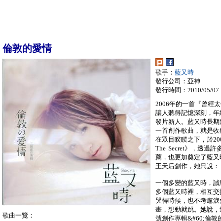
倫敦的愛情
歌手：
藍又時
發行公司：亞神
發行時間：2010/05/07
2006年的一首『曾
讓人聽得記憶深刻，年
發片新人。藍又時長期
一首創作歌曲，就是收錄
在眾目睽睽之下，於2
The Secret》，透
薦，也更加奠定了藍又
王天后創作，她只說：
一個多變的藍又時，誠
多個藍又時裡，相互交
哭得時候，也不考慮淚會
畫，想動就跳。她說，
歌曲一覽：
號創作專輯&#60;倫