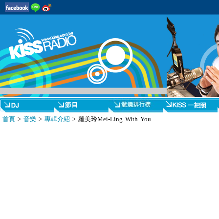
首頁
>
音樂
>
專輯介紹
> 羅美玲Mei-Ling With You