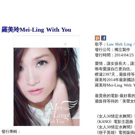
羅美玲Mei-Ling With You
歌手：
Law Meh Ling
發行公司：獨立製作
發行時間：2014/04/25
愛情，讓女孩長大，讓
唯有愛讓自己更自信。
睽違2397天，最值得
羅美玲2014年最新國
羅美玲Mei-Ling With 
最賣座的電影‧最好看
最值得等待的「美聲女
《女人30情定水舞間
《KANO》電影主題曲
《女人30情定水舞間
發行專輯：
《痞子英雄》電視版插