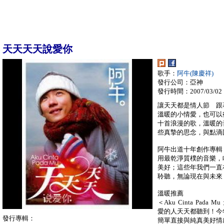
天天天天說愛你
歌手：
阿牛(陳慶祥)
發行公司：亞神
發行時間：2007/03/02
讓天天都是情人節 跟
溫暖的小情愛，也可以
十首浪漫的歌，溫暖的
些真摯的思念，與點滴
阿牛出道十年創作專輯
用最乾淨質樸的音樂，
美好；這些年我們一直
聆聽，無論現在與未來
溫暖推薦
＜Aku Cinta Pa
愛的人天天都聽到！今
發行專輯：
簡單直接與純真美好情