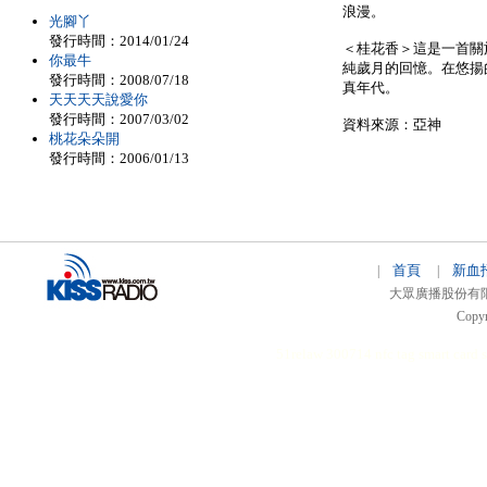
浪漫。
光腳丫
發行時間：2014/01/24
＜桂花香＞這是一首關
你最牛
純歲月的回憶。在悠揚
發行時間：2008/07/18
真年代。
天天天天說愛你
發行時間：2007/03/02
資料來源：亞神
桃花朵朵開
發行時間：2006/01/13
首頁
新血
|
|
大眾廣播股份有限公司 
Copyr
51relaw
300714
nfc tag
smart card 