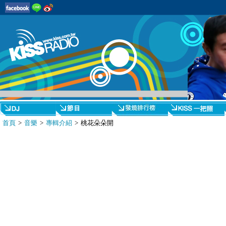
首頁
>
音樂
>
專輯介紹
> 桃花朵朵開