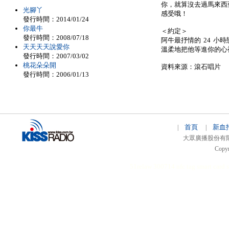
你，就算沒去過馬來西
光腳丫
感受哦！
發行時間：2014/01/24
你最牛
＜約定＞
發行時間：2008/07/18
阿牛最抒情的 24 
天天天天說愛你
溫柔地把他等進你的心
發行時間：2007/03/02
桃花朵朵開
資料來源：滾石唱片
發行時間：2006/01/13
首頁
新血
|
|
大眾廣播股份有限公司 
Copyr
51relaw
300714
nfc tag
smart card 