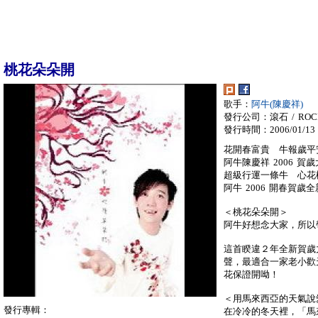
桃花朵朵開
歌手：
阿牛(陳慶祥)
發行公司：滾石 / ROC
發行時間：2006/01/13
花開春富貴 牛報歲平
阿牛陳慶祥 2006 
超級行運一條牛 心花
阿牛 2006 開春賀
＜桃花朵朵開＞
阿牛好想念大家，所以
這首睽違２年全新賀歲
聲，最適合一家老小歡
花保證開呦！
＜用馬來西亞的天氣說
發行專輯：
在冷冷的冬天裡，「馬