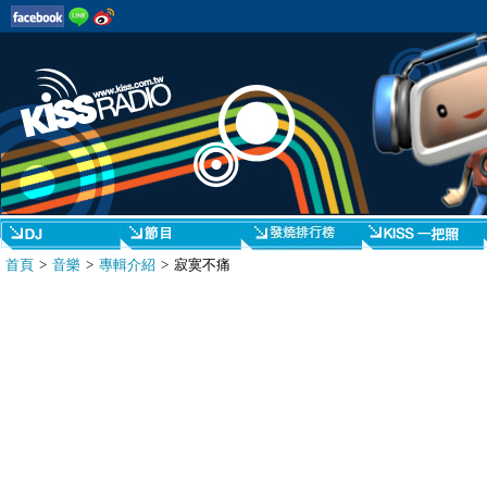
首頁
>
音樂
>
專輯介紹
> 寂寞不痛