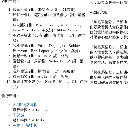
歌曲一覽：
天，就要溫暖每一個需
寂寞不痛 (曲：李榮浩 ／ 詞：姚若龍)
●歌曲介紹：
給我一個理由忘記 (曲：游政豪 ／ 詞：鄔裕
康)
「擁抱系情歌」首部曲-
Lin極限 (曲：Pasi Siitonen，Will Simms，
由新銳音樂人游政豪作
Jussi Ylikoski ／ 中文詞：Abbie Yang)
面對愛情消逝時的撕心
不管幸福來了沒有 (曲：徐佳瑩 ／ 詞：徐世
積壓在心底的眼淚，是
珍)
我不想他 (曲：Vicent Degiorgio，Robbie
「擁抱系情歌」二部曲-
Patterson，Ron Lopata ／ 中文詞：葉蔓)
由內地音樂人李榮浩加上
抱緊一點 (曲：A-Lin ／ 詞：林瑜)
的歌聲陪伴每一個失戀
愛就愛 (曲：周顯哲，Victor Lau ／ 詞：葉
勇敢生活、寂寞不痛的
蔓)
我能體諒 (曲：施佳陽 ／ 詞：鄔裕康)
「擁抱系情歌」三部曲-
稀有動物 (曲：A-Lin ／ 詞：葉蔓)
由新生代創作人徐佳瑩
逃避沒有不好 (曲：Kim Bo Min ／ 詞：何啟
造成口碑及迴響的年度話題
弘)
發行專輯：
A-LIN同名專輯
發行時間：2017/09/20
罪惡感
發行時間：2014/12/30
幸福了 然後呢