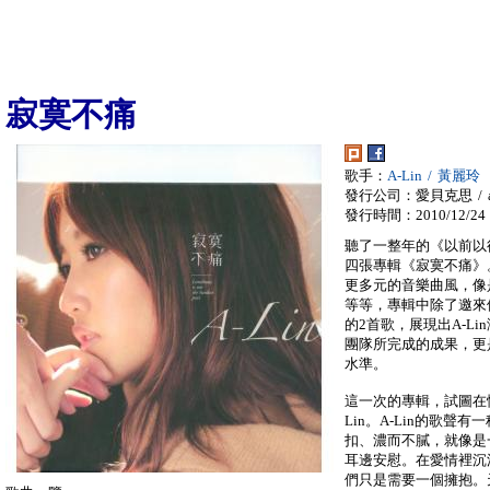
寂寞不痛
歌手：
A-Lin / 黃麗玲
發行公司：愛貝克思 / a
發行時間：2010/12/24
聽了一整年的《以前以後
四張專輯《寂寞不痛》。
更多元的音樂曲風，像是Ball
等等，專輯中除了邀來優
的2首歌，展現出A-L
團隊所完成的成果，更
水準。
這一次的專輯，試圖在
Lin。A-Lin的歌
扣、濃而不膩，就像是
耳邊安慰。在愛情裡沉
們只是需要一個擁抱。天