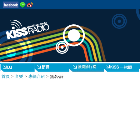
首頁
>
音樂
>
專輯介紹
> 無名‧詩