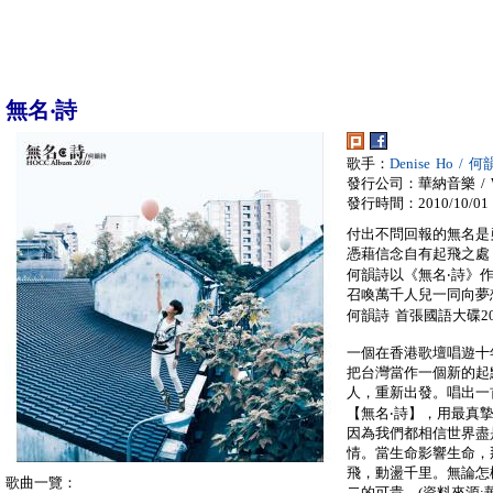
無名‧詩
歌手：
Denise Ho / 
發行公司：華納音樂 / War
發行時間：2010/10/01
付出不問回報的無名是
憑藉信念自有起飛之處
何韻詩以《無名‧詩》
召喚萬千人兒一同向夢
何韻詩 首張國語大碟20
一個在香港歌壇唱遊十
把台灣當作一個新的起
人，重新出發。唱出一
【無名‧詩】，用最真
因為我們都相信世界盡
情。當生命影響生命，
飛，動盪千里。無論怎
歌曲一覽：
二的可貴。(資料來源: