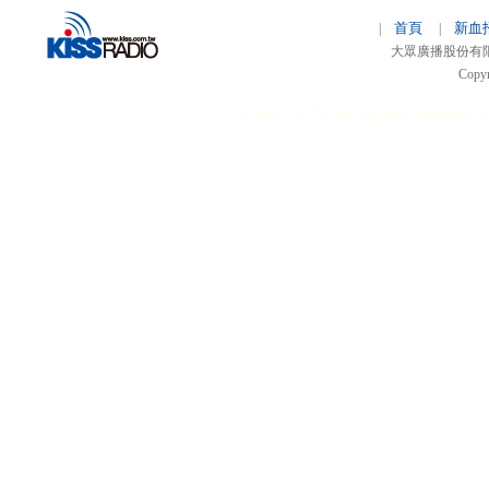
首頁
新血
|
|
大眾廣播股份有限公司 
Copyr
51relaw
300714
nfc tag
smart card smart
hi