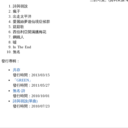
詩與胡說
瘋子
出走太平洋
愛麗絲夢遊仙境症候群
菇菇歌
西伯利亞開滿臘梅花
鋼鐵人
噓
In The End
無名
發行專輯：
共存
發行時間：2013/03/15
「GREEN」
發行時間：2011/05/27
無名‧詩
發行時間：2010/10/01
詩與胡說(單曲)
發行時間：2010/07/23