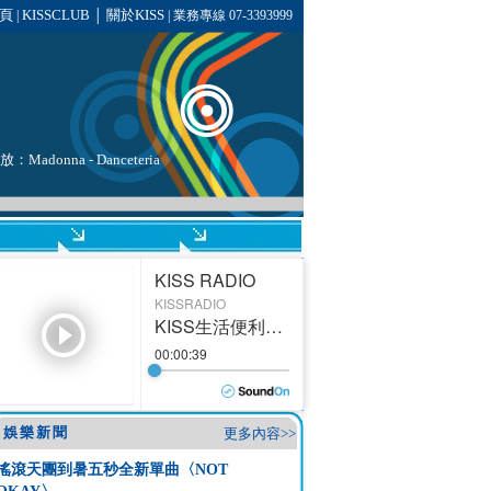
頁
KISSCLUB
關於KISS
|
│
| 業務專線 07-3393999
播放：
Madonna
- Danceteria
娛樂新聞
更多內容>>
搖滾天團到暑五秒全新單曲〈NOT