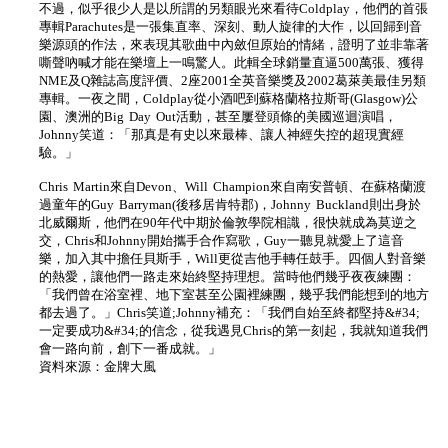
不過，似乎很少人是以所謂的另類眼光來看待Coldplay，他們的首張
專輯Parachutes是一張集直率、深刻、動人旋律的大作，以回歸到音
樂源頭的作法，來表現其歌曲中內斂但原始的情緒，證明了並非靠著
嘶聲吶喊才能在樂壇上一鳴驚人。此輯全球銷量直逼500萬張、獲得
NME及Q雜誌高度評價、2座2001全英音樂獎及2002葛萊美最佳另類
專輯。一夜之間，Coldplay從小酒吧到蘇格蘭格拉斯哥(Glasgow)公
園、澳洲的Big Day Out活動，甚至屢登頭條的美國巡迴演唱，
Johnny笑道：「那真是有史以來最棒、讓人神經失控的超現實經
驗。」
Chris Martin來自Devon、Will Champion來自南安普頓、在蘇格蘭渡
過童年的Guy Barryman(後移居肯特郡)，Johnny Buckland則出身於
北威爾斯，他們在90年代中期於倫敦學院相識，很快就成為莫逆之
交，Chris和Johnny開始攜手合作寫歌，Guy一聽見就愛上了這音
樂，加入其中擔任貝斯手，Will更從吉他手轉任鼓手。四個人對音樂
的熱愛，讓他們一路走來始終堅持理想。當時他們幾乎夜夜練團：
「我們曾在浴室裡、地下室甚至公園裡練團，幾乎我們能想到的地方
都去過了。」Chris笑道;Johnny補充：「我們自始至終都堅持&#34;
一定要成功&#34;的信念，從我遇見Chris的第一刻起，我就知道我們
會一路向前，創下一番成就。」
資料來源：金牌大風