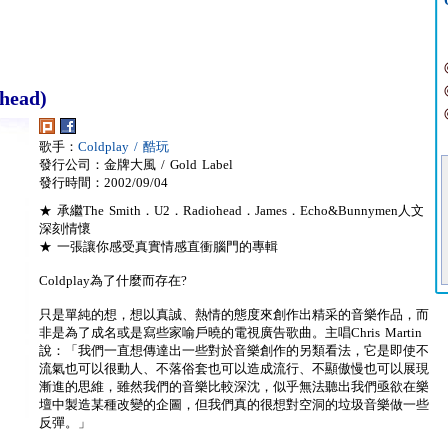
head)
歌手：
Coldplay / 酷玩
發行公司：金牌大風 / Gold Label
發行時間：2002/09/04
★ 承繼The Smith．U2．Radiohead．James．Echo&Bunnymen人文
深刻情懷
★ 一張讓你感受真實情感直衝腦門的專輯
Coldplay為了什麼而存在?
只是單純的想，想以真誠、熱情的態度來創作出精采的音樂作品，而
非是為了成名或是寫些家喻戶曉的電視廣告歌曲。主唱Chris Martin
說：「我們一直想傳達出一些對於音樂創作的另類看法，它是即使不
流氣也可以很動人、不落俗套也可以造成流行、不顯傲慢也可以展現
漸進的思維，雖然我們的音樂比較深沈，似乎無法聽出我們亟欲在樂
壇中製造某種改變的企圖，但我們真的很想對空洞的垃圾音樂做一些
反彈。」