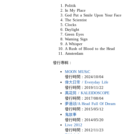
Politik
In My Place
God Put a Smile Upon Your Face
The Scientist
Clocks
Daylight
Green Eyes
Warning Sign
A Whisper
A Rush of Blood to the Head
Amsterdam
發行專輯：
MOON MUSiC
發行時間：2024/10/04
偉大日常 / Everyday Life
發行時間：2019/11/22
萬花筒 / KALEIDOSCOPE
發行時間：2017/08/04
夢過頭/A Head Full Of Dream
發行時間：2015/05/12
鬼故事
發行時間：2014/05/20
Live 2012
發行時間：2012/11/23